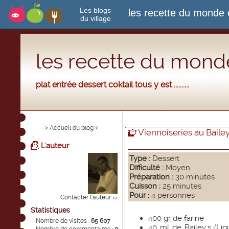
Les blogs
les recette du monde 
du village
les recette du monde
plat entrée dessert coktail tous y est ..........
> Accueil du blog <
Viennoiseries au Bailey
L'auteur
Type :
Dessert
Difficulté :
Moyen
Préparation :
30 minutes
Cuisson :
25 minutes
Pour :
4 personnes
Contacter l'auteur
>>
Statistiques
400 gr de farine
Nombre de visites :
65 607
40 ml de Bailey's (Li