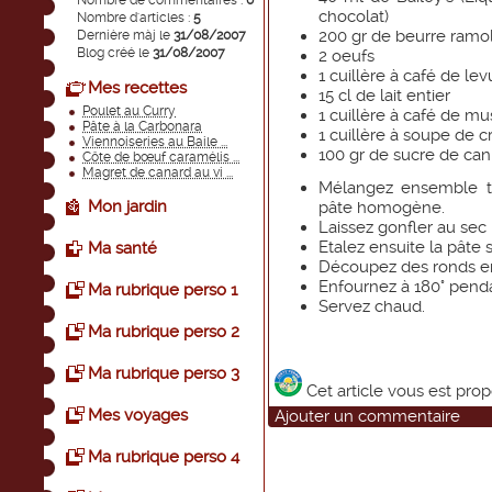
Nombre de commentaires :
0
chocolat)
Nombre d'articles :
5
200 gr de beurre ramol
Dernière màj le
31/08/2007
Blog créé le
31/08/2007
2 oeufs
1 cuillère à café de le
Mes recettes
15 cl de lait entier
Poulet au Curry
1 cuillère à café de m
Pâte à la Carbonara
1 cuillère à soupe de 
Viennoiseries au Baile ...
100 gr de sucre de ca
Côte de bœuf caramélis ...
Magret de canard au vi ...
Mélangez ensemble to
Mon jardin
pâte homogène.
Laissez gonfler au sec 
Etalez ensuite la pâte s
Ma santé
Découpez des ronds en
Enfournez à 180° penda
Ma rubrique perso 1
Servez chaud.
Ma rubrique perso 2
Ma rubrique perso 3
Cet article vous est pro
Mes voyages
Ajouter un commentaire
Ma rubrique perso 4