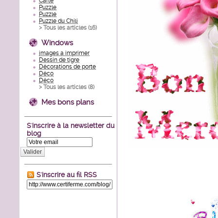
Carte
Puzzle
Puzzle
Puzzle du Chili
> Tous les articles (
16
)
Windows
images a imprimer
Dessin de tigre
Décorations de porte
Déco
Déco
> Tous les articles (
8
)
Mes bons plans
S'inscrire à la newsletter du
blog
Valider
S'inscrire au fil RSS