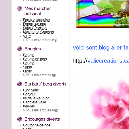
Mes marcher
artisanal
Fêtes villageoise
Encore un peu
Suite GRanson
Marcher à Granson
suite
> Tous les articles (
13
)
Voici sont blog aller f
Bougies
Bougie
Bougie de noël
http://
valiecreations.
Bougie
Sapin
Etoile
> Tous les articles (
9
)
Bla bla / blog diverts
Blog Valie
Bonjour
île de la Réunion
Bannière Valie
Images
> Tous les articles (
49
)
Bricolages diverts
Couronne de noël