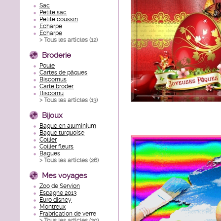
Sac
Petite sac
Petite coussin
Echarpe
Echarpe
> Tous les articles (
12
)
Broderie
Poule
Cartes de pâques
Biscornus
Carte broder
Biscornu
> Tous les articles (
13
)
Bijoux
Bague en aluminium
Bague turquoise
Collier
Collier fleurs
Bagues
> Tous les articles (
26
)
Mes voyages
Zoo de Servion
Espagne 2013
Euro disney
Montreux
Frabrication de verre
> Tous les articles (
20
)