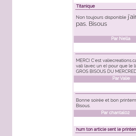
Titanique
j'
Non toujours disponible
pas. Bisous
Par
Nella
le
MERCI C'est valiecreations.
vali (avec un e) pour que le li
GROS BISOUS DU MERCRED
Par
Valie
le
Bonne soirée et bon printemp
Bisous.
Par
chantal02
le
hum ton article sent le printem