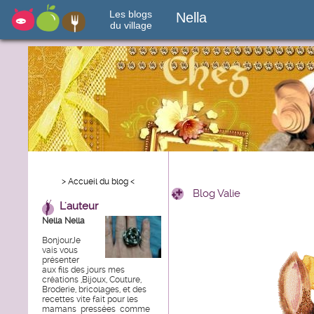
Les blogs
Nella
du village
> Accueil du blog <
Blog Valie
L'auteur
Nella Nella
BonjourJe
vais vous
présenter
aux fils des jours mes
créations ,Bijoux, Couture,
Broderie, bricolages, et des
recettes vite fait pour les
mamans pressées comme