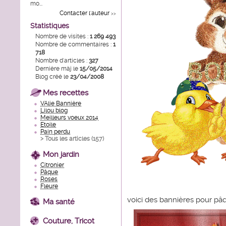
mo...
Contacter l'auteur
>>
Statistiques
Nombre de visites :
1 269 493
Nombre de commentaires :
1
718
Nombre d'articles :
327
Dernière màj le
15/05/2014
Blog créé le
23/04/2008
Mes recettes
VAlie Bannière
Lilou blog
Meilleurs voeux 2014
Etoile
Pain perdu
> Tous les articles (
157
)
Mon jardin
Citronier
Pâque
Roses
Fleure
voici des bannières pour pâ
Ma santé
Couture, Tricot