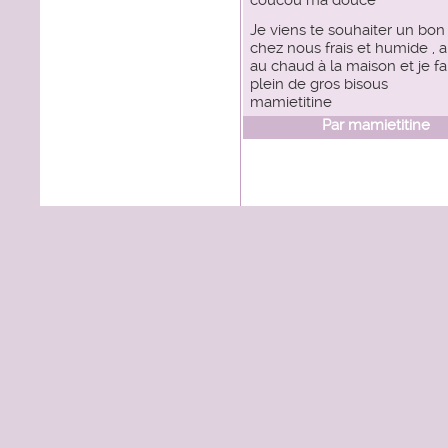
coucou ma douce
Je viens te souhaiter un bo
chez nous frais et humide , a
au chaud à la maison et je fa
plein de gros bisous
mamietitine
Par
mamietitine
le