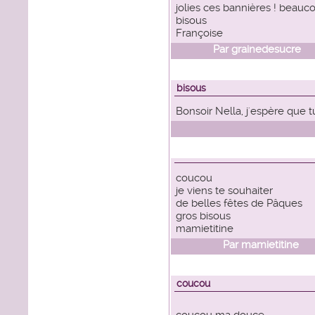
jolies ces bannières ! beauc
bisous
Françoise
Par
grainedesucre
le
bisous
Bonsoir Nella, j'espère que t
coucou
je viens te souhaiter
de belles fêtes de Pâques
gros bisous
mamietitine
Par
mamietitine
le
coucou