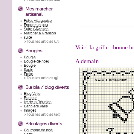
Mes marcher
artisanal
Fêtes villageoise
Encore un peu
Suite GRanson
Marcher à Granson
suite
> Tous les articles (
13
)
Voici la grille , bonne 
Bougies
Bougie
A demain
Bougie de noël
Bougie
Sapin
Etoile
> Tous les articles (
9
)
Bla bla / blog diverts
Blog Valie
Bonjour
île de la Réunion
Bannière Valie
Images
> Tous les articles (
49
)
Bricolages diverts
Couronne de noël