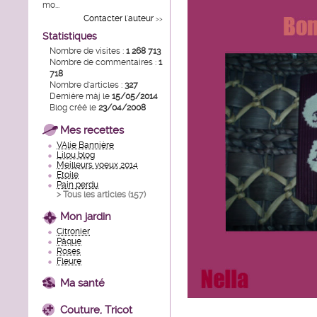
mo...
Contacter l'auteur
>>
Statistiques
Nombre de visites :
1 268 713
Nombre de commentaires :
1
718
Nombre d'articles :
327
Dernière màj le
15/05/2014
Blog créé le
23/04/2008
Mes recettes
VAlie Bannière
Lilou blog
Meilleurs voeux 2014
Etoile
Pain perdu
> Tous les articles (
157
)
Mon jardin
Citronier
Pâque
Roses
Fleure
Ma santé
Couture, Tricot