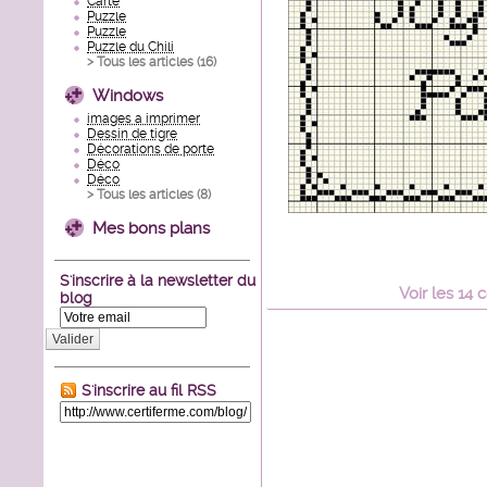
Carte
Puzzle
Puzzle
Puzzle du Chili
> Tous les articles (
16
)
Windows
images a imprimer
Dessin de tigre
Décorations de porte
Déco
Déco
> Tous les articles (
8
)
Mes bons plans
S'inscrire à la newsletter du
Voir
les
14
c
blog
Valider
S'inscrire au fil RSS