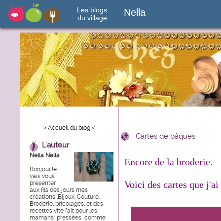
Les blogs
Nella
du village
> Accueil du blog <
Cartes de pâques
L'auteur
Nella Nella
Encore de la broderie.
BonjourJe
vais vous
Voici des cartes que j'a
présenter
aux fils des jours mes
créations ,Bijoux, Couture,
Broderie, bricolages, et des
recettes vite fait pour les
mamans pressées comme