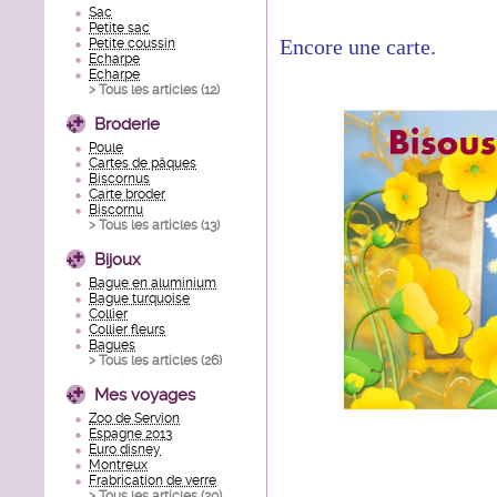
Sac
Petite sac
Encore une carte.
Petite coussin
Echarpe
Echarpe
> Tous les articles (
12
)
Broderie
Poule
Cartes de pâques
Biscornus
Carte broder
Biscornu
> Tous les articles (
13
)
Bijoux
Bague en aluminium
Bague turquoise
Collier
Collier fleurs
Bagues
> Tous les articles (
26
)
Mes voyages
Zoo de Servion
Espagne 2013
Euro disney
Montreux
Frabrication de verre
> Tous les articles (
20
)