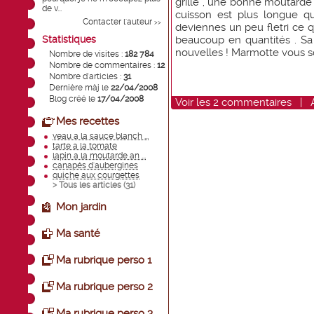
grillé , une bonne moutarde 
de v...
cuisson est plus longue qu
Contacter l'auteur
>>
deviennes un peu fletri ce qu
Statistiques
beaucoup en quantités . Sa
nouvelles ! Marmotte vous s
Nombre de visites :
182 784
Nombre de commentaires :
12
Nombre d'articles :
31
Dernière màj le
22/04/2008
Blog créé le
17/04/2008
Voir
les
2
commentaires
|
Mes recettes
veau a la sauce blanch ...
tarte a la tomate
lapin a la moutarde an ...
canapés d'aubergines
quiche aux courgettes
> Tous les articles (
31
)
Mon jardin
Ma santé
Ma rubrique perso 1
Ma rubrique perso 2
Ma rubrique perso 3