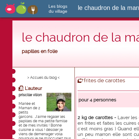
Les blogs
le chaudron de la ma
du village
le chaudron de la m
papilles en folie
> Accueil du blog <
frites de carottes
L'auteur
priscille vilion
pour 4 personnes
Mariée et
Maman de 2
petits
garcons . J'aime regaler les
2 kg de carottes -
Laver les 
papilles de ma petite famille
en frites et faites les cuire
et de mes invités ! Bonne
c'est moins gras ) Quand e
cuisine a vous ! désoler je
un peu marron elle sont cui
viens de demenager voila
pourquoi je ne m'occupez plus