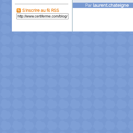
Par
laurent.chateigne
l
S'inscrire au fil RSS