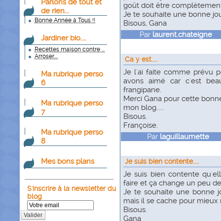
Parlons de tout et
goût doit être complètement 
de rien...
Je te souhaite une bonne jou
Bonne Année à Tous !!
Bisous, Gana
Par
laurent.chateigne
le
Jardiner bio....
Recettes maison contre ...
Arroser....
Ca y est....
Je l'ai faite comme prévu 
Ma rubrique perso
avons aimé car c'est bea
6
frangipane.
Merci Gana pour cette bonne 
Ma rubrique perso
mon blog.....
7
Bisous.
Françoise.
Ma rubrique perso
Par
laguillaumette
le
8
Mes bons plans
Je suis bien contente....
Je suis bien contente qu'ell
faire et ça change un peu de 
S'inscrire à la newsletter du
Je te souhaite une bonne jou
blog
mais il se cache pour mieux r
Bisous.
Valider
Gana