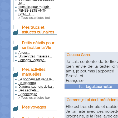
JA ...
conseils pour maigrir ...
PENSE-BÊTE ANTI-
GONFLE ...
> Tous les articles (
10
)
Mes trucs et
astuces culinaires
Petits détails pour
se faciliter la Vie
A tous....
Coucou Gana,
Un lien très intéressa ...
Pensons Ecologie....
Je suis contente de te lire 
bien envie de la tester d
Mes activités
amis, je pourrais l'apporter!
manuelles
Bisesà toi.
Le bonheur est dans le ...
Françoise.
Le Biscornu
Par
laguillaumette
le
D'autres sachets de ba ...
Des sachets....
L'Abécédaire
> Tous les articles (
12
)
Comme je l'ai écrit précédemm
Elle est très simple et rapide 
Mes voyages
Je l'ai faite avec des noiset
prochaine, je la ferai avec 