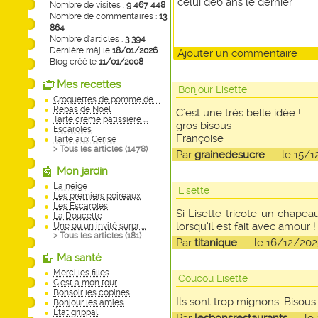
celui de6 ans le dernier
Nombre de visites :
9 467 448
Nombre de commentaires :
13
864
Nombre d'articles :
3 394
Dernière màj le
18/01/2026
Ajouter un commentaire
Blog créé le
11/01/2008
Mes recettes
Bonjour Lisette
Croquettes de pomme de ...
Repas de Noël
C'est une très belle idée !
Tarte crème pâtissière ...
gros bisous
Escaroles
Françoise
Tarte aux Cerise
> Tous les articles (
1478
)
Par
grainedesucre
le 15/12/
Mon jardin
La neige
Lisette
Les premiers poireaux
Les Escaroles
Si Lisette tricote un chapea
La Doucette
lorsqu’il est fait avec amour !
Une ou un invité surpr ...
> Tous les articles (
181
)
Par
titanique
le 16/12/2025
Ma santé
Merci les filles
Coucou Lisette
C'est a mon tour
Bonsoir les copines
Ils sont trop mignons. Bisous.
Bonjour les amies
État grippal