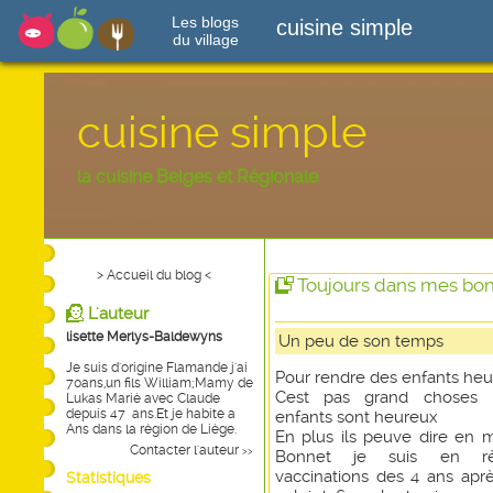
Les blogs
cuisine simple
du village
cuisine simple
la cuisine Belges et Régionale
> Accueil du blog <
Toujours dans mes bo
L'auteur
lisette Merlys-Baldewyns
Un peu de son temps
Je suis d'origine Flamande j'ai
Pour rendre des enfants he
70ans,un fils William;Mamy de
Cest pas grand choses 
Lukas Mariè avec Claude
depuis 47 ans.Et je habite a
enfants sont heureux
Ans dans la région de Liège.
En plus ils peuve dire en m
Contacter l'auteur
>>
Bonnet je suis en r
vaccinations des 4 ans aprè
Statistiques