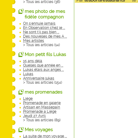
Par
lesbonsrestaurants
le 19
> Tous les articles (
36
)
mes photo de mes
fidèle compagnon
On s'ennuie jamais
En Observation chez le ...
Ne sont t'il pas bien ...
Des nouvelles de mes A ...
Mes artistes
> Tous les articles (
14
)
Mon petit fils Lukas
15 ans déjà
Quelles que année en ...
Lukas étais aux anges ...
Lukas
Anniversaire lukas
> Tous les articles (
154
)
mes promenades
Liège
Promenade en galerie
Artisan en Massepain
Promenade a Liège
Jeudi 27 Avril
> Tous les articles (
89
)
Mes voyages
La suite de mon voyage ...