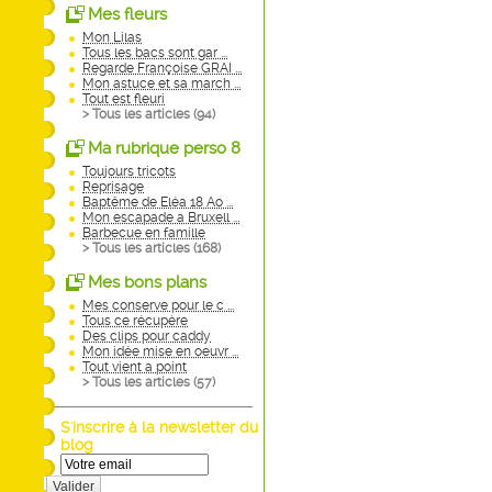
Mes fleurs
Mon Lilas
Tous les bacs sont gar ...
Regarde Françoise GRAI ...
Mon astuce et sa march ...
Tout est fleuri
> Tous les articles (
94
)
Ma rubrique perso 8
Toujours tricots
Reprisage
Baptême de Eléa 18 Ao ...
Mon escapade a Bruxell ...
Barbecue en famille
> Tous les articles (
168
)
Mes bons plans
Mes conserve pour le c ...
Tous ce récupère
Des clips pour caddy
Mon idée mise en oeuvr ...
Tout vient a point
> Tous les articles (
57
)
S'inscrire à la newsletter du
blog
Valider