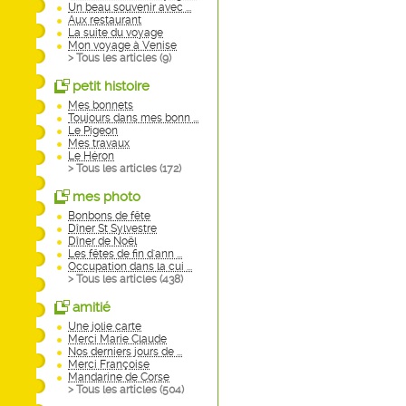
Un beau souvenir avec ...
Aux restaurant
La suite du voyage
Mon voyage à Venise
> Tous les articles (
9
)
petit histoire
Mes bonnets
Toujours dans mes bonn ...
Le Pigeon
Mes travaux
Le Héron
> Tous les articles (
172
)
mes photo
Bonbons de fête
Dîner St Sylvestre
Dîner de Noël
Les fêtes de fin d'ann ...
Occupation dans la cui ...
> Tous les articles (
438
)
amitié
Une jolie carte
Merci Marie Claude
Nos derniers jours de ...
Merci Françoise
Mandarine de Corse
> Tous les articles (
504
)