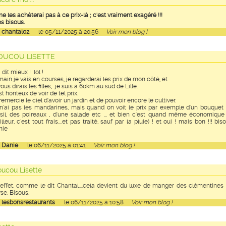
ne les achèterai pas à ce prix-là ; c'est vraiment exagéré !!!
s bisous.
r
chantal02
le 05/11/2025 à 20:56
Voir mon blog !
OUCOU LISETTE
 dit mieux ! lol !
ain je vais en courses, je regarderai les prix de mon côté, et
vous dirais les filles, je suis à 60km au sud de Lille.
st honteux de voir de tel prix.
remercie le ciel d'avoir un jardin et de pouvoir encore le cultiver.
 n'ai pas les mandarines, mais quand on voit le prix par exemple d'un bouquet
sil, des poireaux , d'une salade etc ... et bien c'est quand même économique
lleur, c'est tout frais....et pas traité, sauf par la pluie) ! et oui ! mais bon !!! bis
nie
r
Danie
le 06/11/2025 à 01:41
Voir mon blog !
ucou Lisette
effet, comme le dit Chantal....cela devient du luxe de manger des clémentines
se. Bisous.
r
lesbonsrestaurants
le 06/11/2025 à 10:58
Voir mon blog !