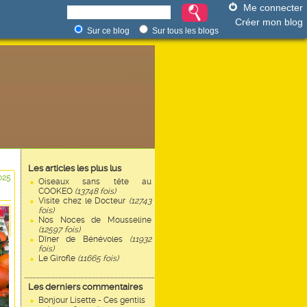
Me connecter
Créer mon blog
Sur ce blog
Sur tous les blogs
Les articles les plus lus
025
Oiseaux sans tête au
COOKEO
(13748 fois)
Visite chez le Docteur
(12743
fois)
Nos Noces de Mousseline
(12597 fois)
Dîner de Bénévoles
(11932
fois)
Le Girofle
(11665 fois)
Les derniers commentaires
Bonjour Lisette - Ces gentils