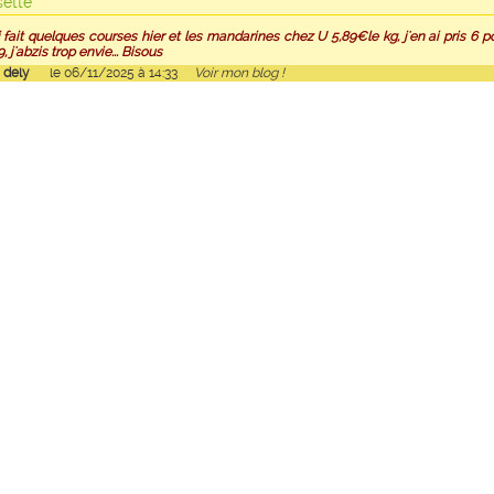
sette
i fait quelques courses hier et les mandarines chez U 5,89€le kg, j'en ai pris 6 p
9, j'abzis trop envie... Bisous
r
dely
le 06/11/2025 à 14:33
Voir mon blog !