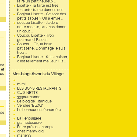
faire un petit heureux ...
Lisette - Ta tarte est très
tentante, tu me donnes des ...
Bonjour Lisette - Ce sont des
petits sablés ? On a envie ...
coucou Lisette - J'adore
cette recette, l'ananas donne
un goût ...
Coucou Lisette - Trop
gourmand. Bisous. ...
Coucou - Oh, la belle
pâtisserie.. Dommage je suis
trop ...
Bonjour Lisette - faits maison,
c'est tellement meilleur ! Ils ...
 de
 et
ous
Mes blogs favoris du Village
mimi
LES BONS RESTAURANTS
CUISINETTE
33gourmande
Le blog de Titanique
Vendée "BLOG"
Le bonheur est éphémère...
 de
La Fenouillère
grainedesucre
Entre prés et champs
chez mamy gigi
marie33