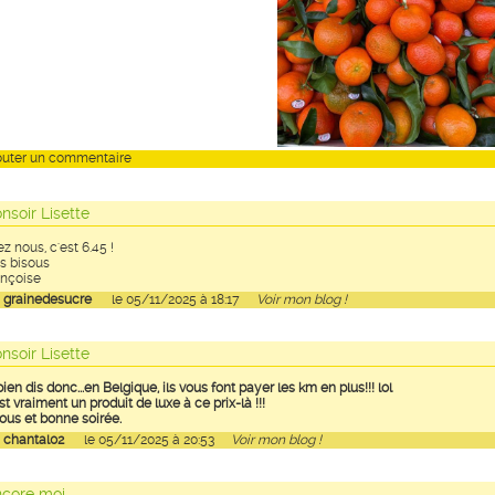
outer un commentaire
nsoir Lisette
z nous, c'est 6.45 !
s bisous
nçoise
r
grainedesucre
le 05/11/2025 à 18:17
Voir mon blog !
nsoir Lisette
bien dis donc...en Belgique, ils vous font payer les km en plus!!! lol
st vraiment un produit de luxe à ce prix-là !!!
ous et bonne soirée.
r
chantal02
le 05/11/2025 à 20:53
Voir mon blog !
core moi...