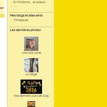
En Provence ... et ailleurs
........
our
Mes blogs et sites amis
Timiapaule
Les dernières photos
Une jolie carte
La neige
Nos derniers jours de 2025