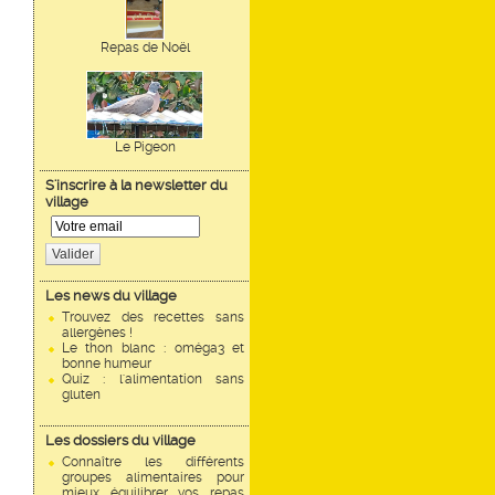
Repas de Noël
Le Pigeon
S'inscrire à la newsletter du
village
Valider
Les news du village
Trouvez des recettes sans
allergènes !
Le thon blanc : oméga3 et
bonne humeur
Quiz : l'alimentation sans
gluten
Les dossiers du village
Connaître les différents
groupes alimentaires pour
mieux équilibrer vos repas