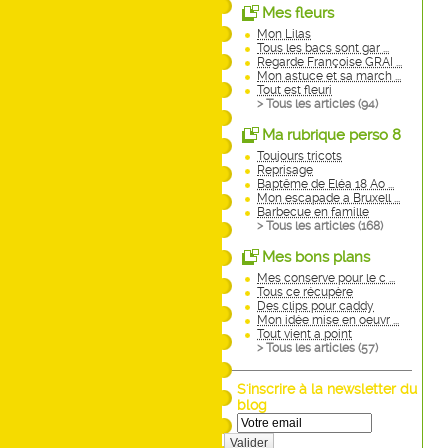
Mes fleurs
Mon Lilas
Tous les bacs sont gar ...
Regarde Françoise GRAI ...
Mon astuce et sa march ...
Tout est fleuri
> Tous les articles (
94
)
Ma rubrique perso 8
Toujours tricots
Reprisage
Baptême de Eléa 18 Ao ...
Mon escapade a Bruxell ...
Barbecue en famille
> Tous les articles (
168
)
Mes bons plans
Mes conserve pour le c ...
Tous ce récupère
Des clips pour caddy
Mon idée mise en oeuvr ...
Tout vient a point
> Tous les articles (
57
)
S'inscrire à la newsletter du
blog
Valider