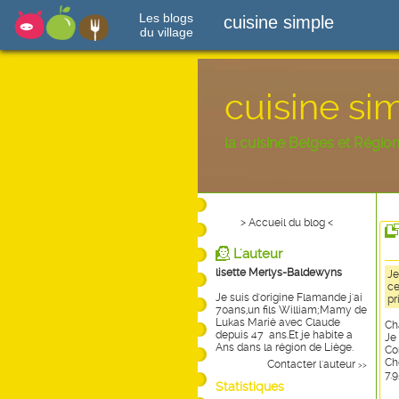
Les blogs
cuisine simple
du village
cuisine si
la cuisine Belges et Régio
> Accueil du blog <
L'auteur
lisette Merlys-Baldewyns
Je
ce
Je suis d'origine Flamande j'ai
pr
70ans,un fils William;Mamy de
Lukas Mariè avec Claude
Ch
depuis 47 ans.Et je habite a
Je
Ans dans la région de Liège.
Co
Ch
Contacter l'auteur
>>
7.9
Statistiques