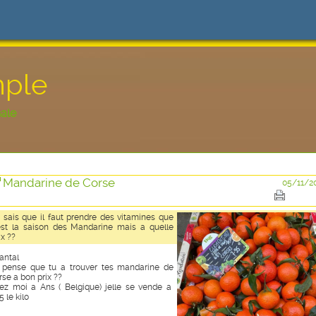
mple
nale
Mandarine de Corse
05/11/2
 sais que il faut prendre des vitamines que
st la saison des Mandarine mais a quelle
ix ??
antal
 pense que tu a trouver tes mandarine de
rse a bon prix ??
ez moi a Ans ( Belgique) jelle se vende a
5 le kilo