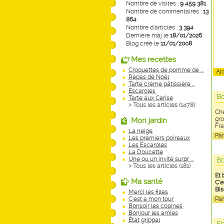
Nombre de visites :
9 459 381
Nombre de commentaires :
13
864
Nombre d'articles :
3 394
Dernière màj le
18/01/2026
Blog créé le
11/01/2008
Mes recettes
Croquettes de pomme de ...
Aj
Repas de Noël
Tarte crème pâtissière ...
Escaroles
Bo
Tarte aux Cerise
> Tous les articles (
1478
)
Che
gro
Mon jardin
Fra
La neige
Pa
Les premiers poireaux
Les Escaroles
La Doucette
Une ou un invité surpr ...
Bo
> Tous les articles (
181
)
Et 
Ma santé
C'e
Bis
Merci les filles
C'est a mon tour
Pa
Bonsoir les copines
Bonjour les amies
État grippal
En