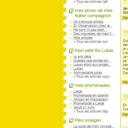
> Tous les articles (
36
)
Je 
mes photo de mes
Gro
fidèle compagnon
Pa
On s'ennuie jamais
En Observation chez le ...
Ne sont t'il pas bien ...
C
Des nouvelles de mes A ...
Mes artistes
Qui
> Tous les articles (
14
)
dem
je 
Mon petit fils Lukas
c'e
15 ans déjà
Je 
Quelles que année en ...
(je
Lukas étais aux anges ...
per
Lukas
mei
Anniversaire lukas
Da
> Tous les articles (
154
)
Pa
mes promenades
Liège
Promenade en galerie
Co
Artisan en Massepain
Promenade a Liège
En 
Jeudi 27 Avril
Cor
> Tous les articles (
89
)
Pa
Mes voyages
La suite de mon voyage ...