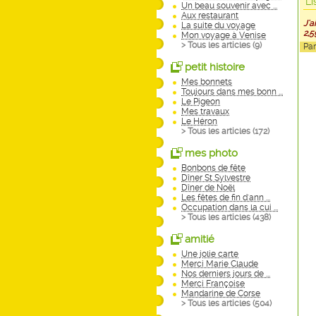
Li
Un beau souvenir avec ...
Aux restaurant
J'a
La suite du voyage
2,5
Mon voyage à Venise
> Tous les articles (
9
)
Pa
petit histoire
Mes bonnets
Toujours dans mes bonn ...
Le Pigeon
Mes travaux
Le Héron
> Tous les articles (
172
)
mes photo
Bonbons de fête
Dîner St Sylvestre
Dîner de Noël
Les fêtes de fin d'ann ...
Occupation dans la cui ...
> Tous les articles (
438
)
amitié
Une jolie carte
Merci Marie Claude
Nos derniers jours de ...
Merci Françoise
Mandarine de Corse
> Tous les articles (
504
)