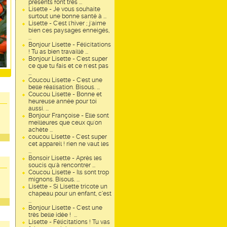
présents font très ...
Lisette - Je vous souhaite
surtout une bonne santé à ...
Lisette - C'est l'hiver ; j'aime
bien ces paysages enneigés,
...
Bonjour Lisette - Félicitations
! Tu as bien travaillé ...
Bonjour Lisette - C'est super
ce que tu fais et ce n'est pas
...
Coucou Lisette - C'est une
belle réalisation. Bisous. ...
Coucou Lisette - Bonne et
heureuse année pour toi
aussi. ...
Bonjour Françoise - Elle sont
meilleures que ceux qu'on
achète ...
coucou Lisette - C'est super
cet appareil ! rien ne vaut les
...
Bonsoir Lisette - Après les
soucis qu'à rencontrer ...
Coucou Lisette - Ils sont trop
mignons. Bisous. ...
Lisette - Si Lisette tricote un
chapeau pour un enfant, c’est
...
Bonjour Lisette - C'est une
très belle idée ! ...
Lisette - Félicitations ! Tu vas