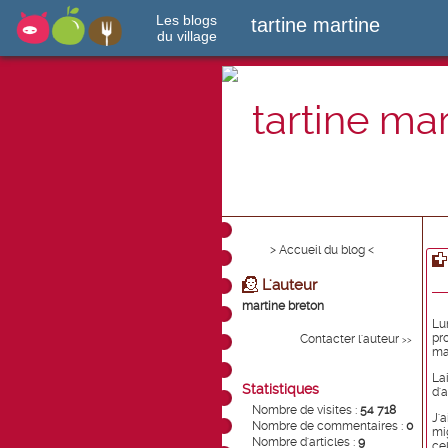
Les blogs
tartine martine
du village
tartine ma
> Accueil du blog <
L'auteur
martine breton
Lu
pr
Contacter l'auteur
>>
ma
La
Statistiques
d'a
Nombre de visites :
54 718
J'
Nombre de commentaires :
0
mi
Nombre d'articles :
9
ce