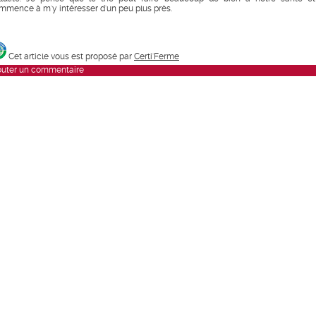
mmence à m'y intéresser d'un peu plus près.
Cet article vous est proposé par
Certi'Ferme
outer un commentaire