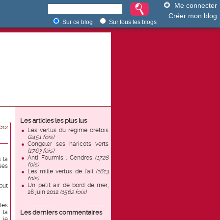
Me connecter
Créer mon blog
Sur ce blog
Sur tous les blogs
Les articles les plus lus
012
Les vertus du régime crétois
(2451 fois)
Congeler ses haricots verts
(1763 fois)
Anti Fourmis : Cendres
(1728
 la
fois)
ées
Les mille vertus de l'ail
(1613
fois)
Un petit air de bord de mer,
but
28 juin 2012
(1562 fois)
les
 la
Les derniers commentaires
 je