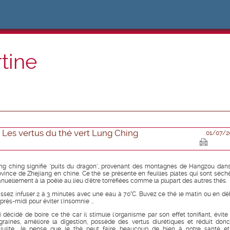
rtine
Les vertus du thé vert Lung Ching
01/07/2
ng ching signifie "puits du dragon", provenant des montagnes de Hangzou dans
ovince de Zhejiang en chine. Ce thé se présente en feuilles plates qui sont séch
nuellement à la poêle au lieu d'être torréfiées comme la plupart des autres thés.
issez infuser 2 à 3 minutes avec une eau à 70°C. Buvez ce thé le matin ou en dé
près-midi pour éviter l'insomnie ...
ai décidé de boire ce thé car il stimule l'organisme par son effet tonifiant, évite 
graines, améliore la digestion, possède des vertus diurétiques et réduit donc
llulite. Je pense que le thé peut faire beaucoup de bien à notre santé et