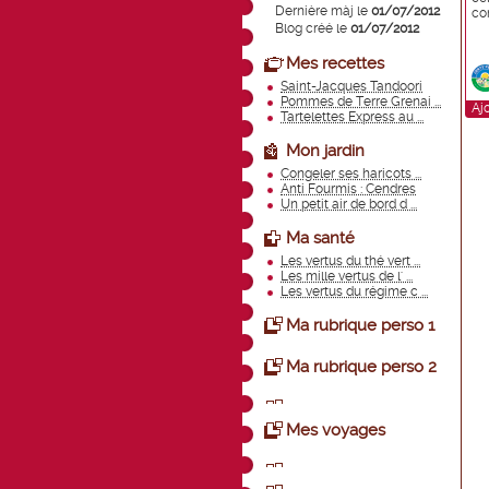
Dernière màj le
01/07/2012
co
Blog créé le
01/07/2012
Mes recettes
Saint-Jacques Tandoori
Pommes de Terre Grenai ...
Aj
Tartelettes Express au ...
Mon jardin
Congeler ses haricots ...
Anti Fourmis : Cendres
Un petit air de bord d ...
Ma santé
Les vertus du thé vert ...
Les mille vertus de l' ...
Les vertus du régime c ...
Ma rubrique perso 1
Ma rubrique perso 2
Mes voyages