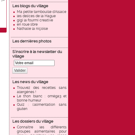
Les blogs du village
Ma petite tambouille d'Alsace
les delices de la Hague
gigi la fourmi creative
en roue libre
Nathalie la niçoise
Les dernières photos
S'inscrire à la newsletter du
village
Valider
Les news du village
Trouvez des recettes sans
allergènes !
Le thon blanc : oméga3 et
bonne humeur
Quiz : l'alimentation sans
gluten
Les dossiers du village
Connaître les différents
groupes alimentaires pour