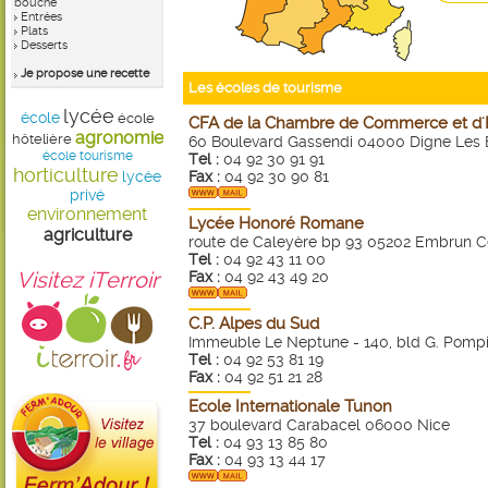
bouche
Entrées
Plats
Desserts
Je propose une recette
Les écoles de tourisme
lycée
école
école
CFA de la Chambre de Commerce et d'In
agronomie
hôtelière
60 Boulevard Gassendi 04000 Digne Les 
école tourisme
Tel :
04 92 30 91 91
horticulture
lycée
Fax :
04 92 30 90 81
privé
environnement
Lycée Honoré Romane
agriculture
route de Caleyère bp 93 05202 Embrun 
Tel :
04 92 43 11 00
Visitez iTerroir
Fax :
04 92 43 49 20
C.P. Alpes du Sud
Immeuble Le Neptune - 140, bld G. Pom
Tel :
04 92 53 81 19
Fax :
04 92 51 21 28
Ecole Internationale Tunon
37 boulevard Carabacel 06000 Nice
Tel :
04 93 13 85 80
Fax :
04 93 13 44 17