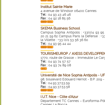
Institut Sainte Marie
4 avenue de Windsor 06400 Cannes
Tel :
04 93 43 46 46
Fax :
04 92 18 85 56
SKEMA Business School
Campus Sophia Antipolis : +33(0)4 93 95 
20 21 59 62 Campus Paris la Défense : +3
la Villette : +33 (0)1 53 56 36 60
Tel :
04 93 95 44 44
TOURISMEUROP / AXESS DEVELOPPE
1770, route de Grasse – Immeuble Le Ca
Tel :
04 93 74 57 57
Fax :
04 93 74 89 08
Université de Nice Sophia Antipolis - U
98, boulevard Edouard Herriot - B.P. 209 
Tel :
04.93.37.53.59
Fax :
04.93.37.53.58
I.U.T. Nice - Côte d’Azur
Département TC Cannes – Euroforma-Pôle
Cannes La Bocca