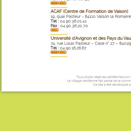
ACAF (Centre de Formation de Vaison)
19, quai Pasteur - 84110 Vaison la Romain
Tel :
04.90.36.01.41
Fax :
04.90.36.20.70
Université d’Avignon et des Pays du Vauc
74, rue Louis Pasteur – Case n° 27 – 8402
Tel :
04.90.16.26.67
Tous droits réservés certiferme.com
Le Village certiferme fait partie de la comm
Ce site a été développé 