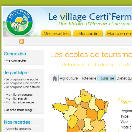
Mes recettes
Mon jardin
Mon bien êtr
Les écoles de tourism
Connexion
Me connecter
Retrouvez la liste des écoles de
Je participe !
Agriculture
Hôtellerie
Tourisme
Diététiqu
Je propose une école
Je propose une recette
Je propose une astuce
Mon livre recettes
Mon livre jardin
Rech
Mon livre bien-être
Je crée mon blog !
Région
Type
Nos recettes
Ville
Mots c
Apéritifs, amuses