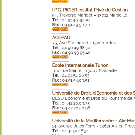
I.P.G. PIGIER Institut Privé de Gestion
54, Traverse Maridet – 13012 Marseille
Tel :
04.91.49.49.00
Fax :
04.91.49.50.70
ACOPAD
75, Ave Stalingrad - 13200 Arles
Tel :
04.90.49.68.50
Fax :
04.90.93.95.40
École Internationale Tunon
100, rue Sainte - 13007 Marseille
Tel :
04.91.54.06.53
Fax :
04.91.54.09.51
Université de Droit, d’Economie et des S
DESU Economie et Droit du Tourisme de 
Tel :
04.42.20.09.73
Fax :
04.42.20.50.98
Université de la Méditerranée – Aix-Mar
14, avenue Jules Ferry - 13621 Aix en Pro
Tel :
04.42.91.48.34