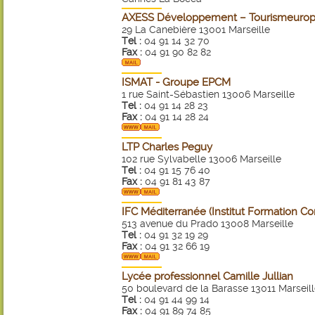
AXESS Développement – Tourismeurop
29 La Canebière 13001 Marseille
Tel :
04 91 14 32 70
Fax :
04 91 90 82 82
ISMAT - Groupe EPCM
1 rue Saint-Sébastien 13006 Marseille
Tel :
04 91 14 28 23
Fax :
04 91 14 28 24
LTP Charles Peguy
102 rue Sylvabelle 13006 Marseille
Tel :
04 91 15 76 40
Fax :
04 91 81 43 87
IFC Méditerranée (Institut Formation Con
513 avenue du Prado 13008 Marseille
Tel :
04 91 32 19 29
Fax :
04 91 32 66 19
Lycée professionnel Camille Jullian
50 boulevard de la Barasse 13011 Marseil
Tel :
04 91 44 99 14
Fax :
04 91 89 74 85