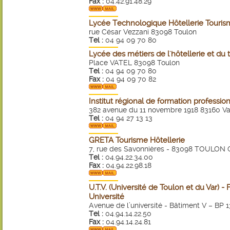
Fax :
04.42.91.48.29
Lycée Technologique Hôtellerie Tourism
rue César Vezzani 83098 Toulon
Tel :
04 94 09 70 80
Lycée des métiers de l'hôtellerie et du
Place VATEL 83098 Toulon
Tel :
04 94 09 70 80
Fax :
04 94 09 70 82
Institut régional de formation professio
382 avenue du 11 novembre 1918 83160 Val
Tel :
04 94 27 13 13
GRETA Tourisme Hôtellerie
7, rue des Savonnières - 83098 TOULON
Tel :
04.94.22.34.00
Fax :
04.94.22.98.18
U.T.V. (Université de Toulon et du Var) 
Université
Avenue de l’université - Bâtiment V – BP
Tel :
04.94.14.22.50
Fax :
04.94.14.24.81