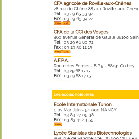
CFA agricole de Roville-aux-Chênes
28 rue du Chêne 88700 Roville-aux-Chen
Tel :
03 29 65 33 92
Fax :
03 29 65 34 22
CFA de la CCI des Vosges
460 avenue Général de Gaulle 88100 Sain
Tel :
03 29 56 80 72
Fax :
03 29 56 12 15
A.F.P.A.
Route des Forges - B.P.9 - 88191 Golbey
Tel :
03.29.68.17.17
Fax :
03.29.68.17.15
Les écoles hotelières
Ecole Internationale Tunon
1, av Mar Juin - 54 000 NANCY
Tel :
03 83 27 05 38
Fax :
03 83 41 44 55
Lycée Stanislas des Biotechnologies
468, rue de Vandoeuvre - 54600 VILLER