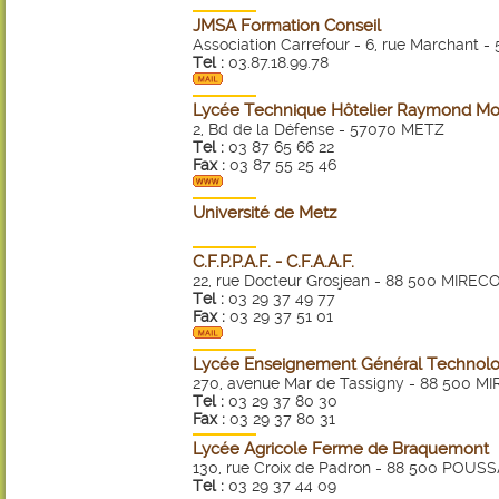
JMSA Formation Conseil
Association Carrefour - 6, rue Marchant 
Tel :
03.87.18.99.78
Lycée Technique Hôtelier Raymond M
2, Bd de la Défense - 57070 METZ
Tel :
03 87 65 66 22
Fax :
03 87 55 25 46
Université de Metz
C.F.P.P.A.F. - C.F.A.A.F.
22, rue Docteur Grosjean - 88 500 MIRE
Tel :
03 29 37 49 77
Fax :
03 29 37 51 01
Lycée Enseignement Général Technolog
270, avenue Mar de Tassigny - 88 500 
Tel :
03 29 37 80 30
Fax :
03 29 37 80 31
Lycée Agricole Ferme de Braquemont
130, rue Croix de Padron - 88 500 POUS
Tel :
03 29 37 44 09