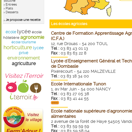
bouche
Entrées
Plats
Desserts
Je propose une recette
Les écoles agricoles
lycée
école
école
Centre de Formation Apprentissage Agr
agronomie
hôtelière
(C.F.A.)
école tourisme
12, rue Drouas - 54 200 TOUL
horticulture
lycée
Tel :
03 83 43 01 13
privé
Fax :
03 83 63 22 8
environnement
Lycée d'Enseignement Général et Tech
agriculture
de Dombasle
Pixérécourt - 54 220 MALZEVILLE
Visitez iTerroir
Tel :
03 83 18 34 00
Ecole Internationale Tunon
1, av Mar Juin - 54 000 NANCY
Tel :
03 83 27 05 38
Fax :
03 83 41 44 55
Ecole nationale supérieure d'agronomie 
alimentaires
2 avenue de la forêt de Haye 54505 Van
Tel :
03 83 59 59 59
Fax :
03 83 59 58 04