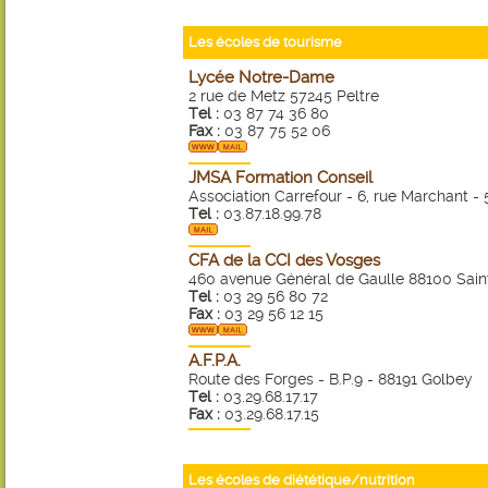
Les écoles de tourisme
Lycée Notre-Dame
2 rue de Metz 57245 Peltre
Tel :
03 87 74 36 80
Fax :
03 87 75 52 06
JMSA Formation Conseil
Association Carrefour - 6, rue Marchant 
Tel :
03.87.18.99.78
CFA de la CCI des Vosges
460 avenue Général de Gaulle 88100 Sain
Tel :
03 29 56 80 72
Fax :
03 29 56 12 15
A.F.P.A.
Route des Forges - B.P.9 - 88191 Golbey
Tel :
03.29.68.17.17
Fax :
03.29.68.17.15
Les écoles de diététique/nutrition