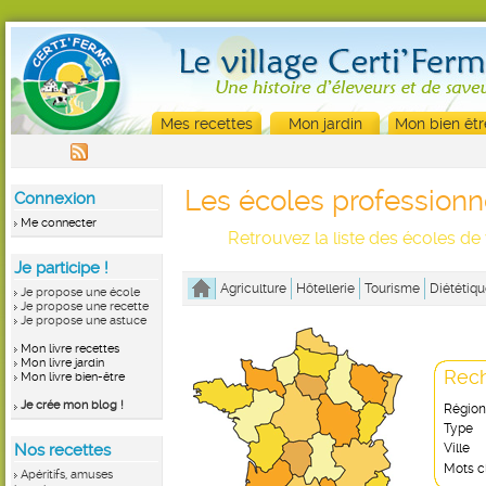
Mes recettes
Mon jardin
Mon bien êtr
Les écoles professionn
Connexion
Me connecter
Retrouvez la liste des écoles de
Je participe !
Agriculture
Hôtellerie
Tourisme
Diététiqu
Je propose une école
Je propose une recette
Je propose une astuce
Mon livre recettes
Mon livre jardin
Rech
Mon livre bien-être
Je crée mon blog !
Région
Type
Nos recettes
Ville
Mots c
Apéritifs, amuses