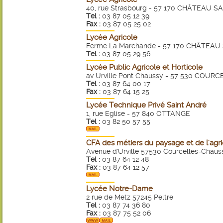
40, rue Strasbourg - 57 170 CHÂTEAU S
Tel :
03 87 05 12 39
Fax :
03 87 05 25 02
Lycée Agricole
Ferme La Marchande - 57 170 CHÂTEAU
Tel :
03 87 05 29 56
Lycée Public Agricole et Horticole
av Urville Pont Chaussy - 57 530 COU
Tel :
03 87 64 00 17
Fax :
03 87 64 15 25
Lycée Technique Privé Saint André
1, rue Eglise - 57 840 OTTANGE
Tel :
03 82 50 57 55
CFA des métiers du paysage et de l'agri
Avenue d'Urville 57530 Courcelles-Chaus
Tel :
03 87 64 12 48
Fax :
03 87 64 12 57
Lycée Notre-Dame
2 rue de Metz 57245 Peltre
Tel :
03 87 74 36 80
Fax :
03 87 75 52 06