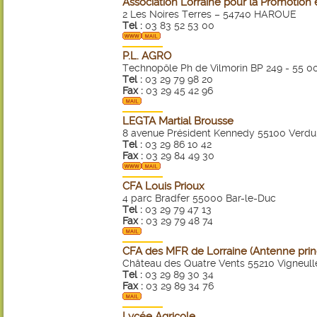
Association Lorraine pour la Promotion 
2 Les Noires Terres – 54740 HAROUE
Tel :
03 83 52 53 00
P.L. AGRO
Technopôle Ph de Vilmorin BP 249 - 55 
Tel :
03 29 79 98 20
Fax :
03 29 45 42 96
LEGTA Martial Brousse
8 avenue Président Kennedy 55100 Verdu
Tel :
03 29 86 10 42
Fax :
03 29 84 49 30
CFA Louis Prioux
4 parc Bradfer 55000 Bar-le-Duc
Tel :
03 29 79 47 13
Fax :
03 29 79 48 74
CFA des MFR de Lorraine (Antenne prin
Château des Quatre Vents 55210 Vigneull
Tel :
03 29 89 30 34
Fax :
03 29 89 34 76
Lycée Agricole