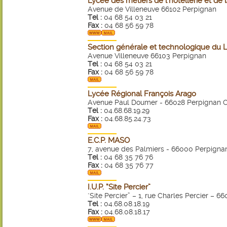
Lycée des métiers de l'hôtellerie et de
Avenue de Villeneuve 66102 Perpignan
Tel :
04 68 54 03 21
Fax :
04 68 56 59 78
Section générale et technologique du 
Avenue Villeneuve 66103 Perpignan
Tel :
04 68 54 03 21
Fax :
04 68 56 59 78
Lycée Régional François Arago
Avenue Paul Doumer - 66028 Perpignan 
Tel :
04.68.68.19.29
Fax :
04.68.85.24.73
E.C.P. MASO
7, avenue des Palmiers - 66000 Perpigna
Tel :
04 68 35 76 76
Fax :
04 68 35 76 77
I.U.P. “Site Percier”
"Site Percier” – 1, rue Charles Percier – 
Tel :
04.68.08.18.19
Fax :
04.68.08.18.17