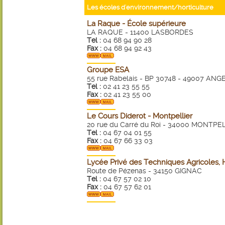
Les écoles d'environnement/horticulture
La Raque - École supérieure
LA RAQUE - 11400 LASBORDES
Tel :
04 68 94 90 28
Fax :
04 68 94 92 43
Groupe ESA
55 rue Rabelais - BP 30748 - 49007 AN
Tel :
02 41 23 55 55
Fax :
02 41 23 55 00
Le Cours Diderot - Montpellier
20 rue du Carré du Roi - 34000 MONTPE
Tel :
04 67 04 01 55
Fax :
04 67 66 33 03
Lycée Privé des Techniques Agricoles, 
Route de Pézenas - 34150 GIGNAC
Tel :
04 67 57 02 10
Fax :
04 67 57 62 01