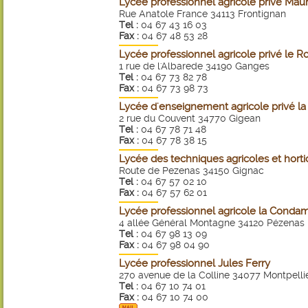
Lycée professionnel agricole privé Maur
Rue Anatole France 34113 Frontignan
Tel :
04 67 43 16 03
Fax :
04 67 48 53 28
Lycée professionnel agricole privé le R
1 rue de l'Albarede 34190 Ganges
Tel :
04 67 73 82 78
Fax :
04 67 73 98 73
Lycée d'enseignement agricole privé la
2 rue du Couvent 34770 Gigean
Tel :
04 67 78 71 48
Fax :
04 67 78 38 15
Lycée des techniques agricoles et horti
Route de Pezenas 34150 Gignac
Tel :
04 67 57 02 10
Fax :
04 67 57 62 01
Lycée professionnel agricole la Conda
4 allée Général Montagne 34120 Pézenas
Tel :
04 67 98 13 09
Fax :
04 67 98 04 90
Lycée professionnel Jules Ferry
270 avenue de la Colline 34077 Montpelli
Tel :
04 67 10 74 01
Fax :
04 67 10 74 00