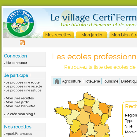
Mes recettes
Mon jardin
Mon bien êtr
Les écoles professionn
Connexion
Me connecter
Retrouvez la liste des écoles de
Je participe !
Agriculture
Hôtellerie
Tourisme
Diététiqu
Je propose une école
Je propose une recette
Je propose une astuce
Mon livre recettes
Mon livre jardin
Rech
Mon livre bien-être
Je crée mon blog !
Région
Type
Nos recettes
Ville
Mots c
Apéritifs, amuses