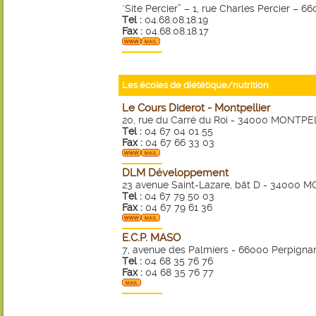
"Site Percier” – 1, rue Charles Percier – 
Tel :
04.68.08.18.19
Fax :
04.68.08.18.17
Les écoles de diététique/nutrition
Le Cours Diderot - Montpellier
20, rue du Carré du Roi - 34000 MONTPE
Tel :
04 67 04 01 55
Fax :
04 67 66 33 03
DLM Développement
23 avenue Saint-Lazare, bât D - 34000
Tel :
04 67 79 50 03
Fax :
04 67 79 61 36
E.C.P. MASO
7, avenue des Palmiers - 66000 Perpigna
Tel :
04 68 35 76 76
Fax :
04 68 35 76 77