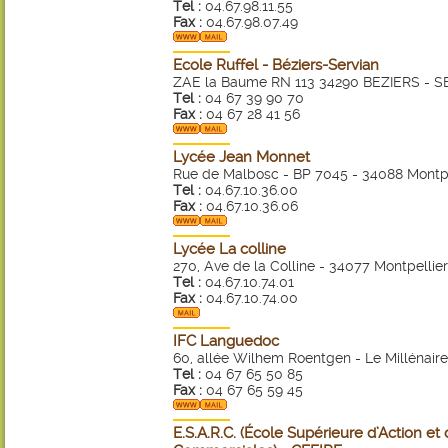
Tel :
04.67.98.11.55
Fax :
04.67.98.07.49
Ecole Ruffel - Béziers-Servian
ZAE la Baume RN 113 34290 BEZIERS - 
Tel :
04 67 39 90 70
Fax :
04 67 28 41 56
Lycée Jean Monnet
Rue de Malbosc - BP 7045 - 34088 Montpe
Tel :
04.67.10.36.00
Fax :
04.67.10.36.06
Lycée La colline
270, Ave de la Colline - 34077 Montpellier
Tel :
04.67.10.74.01
Fax :
04.67.10.74.00
IFC Languedoc
60, allée Wilhem Roentgen - Le Millénaire
Tel :
04 67 65 50 85
Fax :
04 67 65 59 45
E.S.A.R.C. (École Supérieure d’Action e