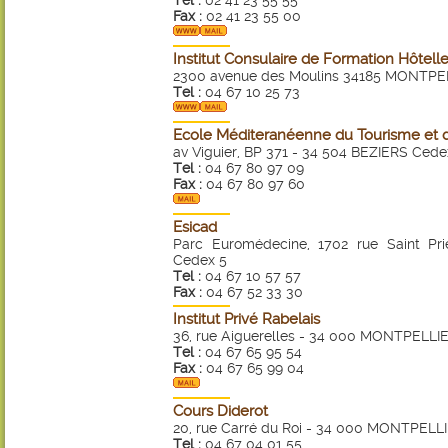
Tel :
02 41 23 55 55
Fax :
02 41 23 55 00
Institut Consulaire de Formation Hôtelle
2300 avenue des Moulins 34185 MONTPE
Tel :
04 67 10 25 73
Ecole Méditeranéenne du Tourisme et de
av Viguier, BP 371 - 34 504 BEZIERS Cede
Tel :
04 67 80 97 09
Fax :
04 67 80 97 60
Esicad
Parc Euromédecine, 1702 rue Saint P
Cedex 5
Tel :
04 67 10 57 57
Fax :
04 67 52 33 30
Institut Privé Rabelais
36, rue Aiguerelles - 34 000 MONTPELLI
Tel :
04 67 65 95 54
Fax :
04 67 65 99 04
Cours Diderot
20, rue Carré du Roi - 34 000 MONTPELL
Tel :
04 67 04 01 55