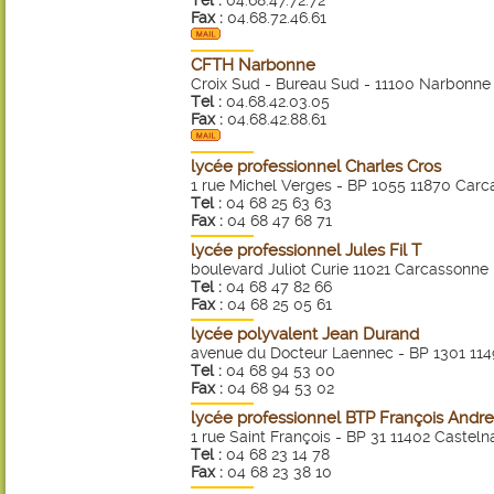
Tel :
04.68.47.72.72
Fax :
04.68.72.46.61
CFTH Narbonne
Croix Sud - Bureau Sud - 11100 Narbonne
Tel :
04.68.42.03.05
Fax :
04.68.42.88.61
lycée professionnel Charles Cros
1 rue Michel Verges - BP 1055 11870 Car
Tel :
04 68 25 63 63
Fax :
04 68 47 68 71
lycée professionnel Jules Fil T
boulevard Juliot Curie 11021 Carcassonne
Tel :
04 68 47 82 66
Fax :
04 68 25 05 61
lycée polyvalent Jean Durand
avenue du Docteur Laennec - BP 1301 11
Tel :
04 68 94 53 00
Fax :
04 68 94 53 02
lycée professionnel BTP François Andr
1 rue Saint François - BP 31 11402 Castel
Tel :
04 68 23 14 78
Fax :
04 68 23 38 10