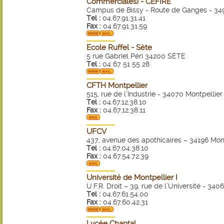
Commerciales) - CEFIRE
Campus de Bissy - Route de Ganges - 349
Tel :
04.67.91.31.41
Fax :
04.67.91.31.59
Ecole Ruffel - Sète
5 rue Gabriel Péri 34200 SÈTE
Tel :
04 67 51 55 28
CFTH Montpellier
515, rue de l’Industrie - 34070 Montpellier
Tel :
04.67.12.38.10
Fax :
04.67.12.38.11
UFCV
437, avenue des apothicaires – 34196 Mon
Tel :
04.67.04.38.10
Fax :
04.67.54.72.39
Université de Montpellier I
U.F.R. Droit – 39, rue de l’Université - 34
Tel :
04.67.61.54.00
Fax :
04.67.60.42.31
Lycée Chaptal