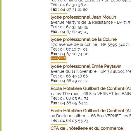
rue Ferdinand de Lesseps - BP 2006 3456
Tel :
04 67 30 36 21
Fax :
04 67 31 61 80
lycée professionnel Jean Moulin
avenue Martyrs de la Résistance - BP 745
Tel :
04 67 35 59 35
Fax :
04 67 62 45 03
lycée professionnel de la Colline
270 avenue de la colline - BP 5595 34071 
Tel :
04 67 10 74 01
Fax :
04 67 10 74 00
lycée professionnel Emile Peytavin
avenue du 11 Novembre - BP 38 48001 M
Tel :
04 66 49 18 66
Fax :
04 66 49 22 27
Ecole Hôtelière Guilbert de Conflent (
17, av Thermes - 66 820 VERNET les BAI
Tel :
04 68 05 54 72
Fax :
04 68 05 64 11
Ecole Hôtelière Guilbert de Conflent (
av Docteur Jalibert - 66 820 VERNET les
Tel :
04 68 05 55 23
CFA de l'hôtellerie et du commerce