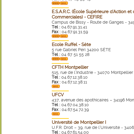
E.S.A.R.C. (École Supérieure d’Action e
Commerciales) - CEFIRE
Campus de Bissy - Route de Ganges - 349
Tel :
04.67.91.31.41
Fax :
04.67.91.31.59
Ecole Ruffel - Sète
5 rue Gabriel Péri 34200 SÈTE
Tel :
04 67 51 55 28
CFTH Montpellier
515, rue de l’Industrie - 34070 Montpellier
Tel :
04.67.12.38.10
Fax :
04.67.12.38.11
UFCV
437, avenue des apothicaires – 34196 Mon
Tel :
04.67.04.38.10
Fax :
04.67.54.72.39
Université de Montpellier I
U.F.R. Droit – 39, rue de l’Université - 34
Tel :
04.67.61.54.00