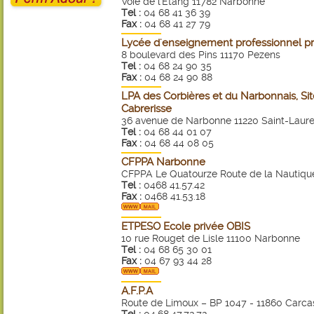
Voie de l'Etang 11782 Narbonne
Tel :
04 68 41 36 39
Fax :
04 68 41 27 79
Lycée d'enseignement professionnel pri
8 boulevard des Pins 11170 Pezens
Tel :
04 68 24 90 35
Fax :
04 68 24 90 88
LPA des Corbières et du Narbonnais, Sit
Cabrerisse
36 avenue de Narbonne 11220 Saint-Laure
Tel :
04 68 44 01 07
Fax :
04 68 44 08 05
CFPPA Narbonne
CFPPA Le Quatourze Route de la Nauti
Tel :
0468 41.57.42
Fax :
0468 41.53.18
ETPESO Ecole privée OBIS
10 rue Rouget de Lisle 11100 Narbonne
Tel :
04 68 65 30 01
Fax :
04 67 93 44 28
A.F.P.A
Route de Limoux – BP 1047 - 11860 Carc