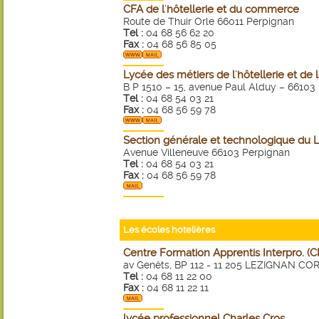
CFA de l'hôtellerie et du commerce
Route de Thuir Orle 66011 Perpignan
Tel :
04 68 56 62 20
Fax :
04 68 56 85 05
Lycée des métiers de l'hôtellerie et de
B P 1510 – 15, avenue Paul Alduy – 6610
Tel :
04 68 54 03 21
Fax :
04 68 56 59 78
Section générale et technologique du 
Avenue Villeneuve 66103 Perpignan
Tel :
04 68 54 03 21
Fax :
04 68 56 59 78
Les écoles hotelières
Centre Formation Apprentis Interpro. (C
av Genêts, BP 112 - 11 205 LEZIGNAN CO
Tel :
04 68 11 22 00
Fax :
04 68 11 22 11
lycée professionnel Charles Cros