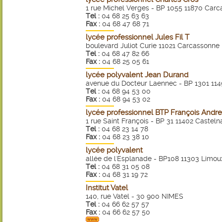
1 rue Michel Verges - BP 1055 11870 Car
Tel :
04 68 25 63 63
Fax :
04 68 47 68 71
lycée professionnel Jules Fil T
boulevard Juliot Curie 11021 Carcassonne
Tel :
04 68 47 82 66
Fax :
04 68 25 05 61
lycée polyvalent Jean Durand
avenue du Docteur Laennec - BP 1301 11
Tel :
04 68 94 53 00
Fax :
04 68 94 53 02
lycée professionnel BTP François Andr
1 rue Saint François - BP 31 11402 Castel
Tel :
04 68 23 14 78
Fax :
04 68 23 38 10
lycée polyvalent
allée de l'Esplanade - BP108 11303 Limou
Tel :
04 68 31 05 08
Fax :
04 68 31 19 72
Institut Vatel
140, rue Vatel - 30 900 NIMES
Tel :
04 66 62 57 57
Fax :
04 66 62 57 50