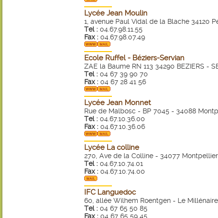
Lycée Jean Moulin
1, avenue Paul Vidal de la Blache 34120 
Tel :
04.67.98.11.55
Fax :
04.67.98.07.49
Ecole Ruffel - Béziers-Servian
ZAE la Baume RN 113 34290 BEZIERS - 
Tel :
04 67 39 90 70
Fax :
04 67 28 41 56
Lycée Jean Monnet
Rue de Malbosc - BP 7045 - 34088 Montpe
Tel :
04.67.10.36.00
Fax :
04.67.10.36.06
Lycée La colline
270, Ave de la Colline - 34077 Montpellier
Tel :
04.67.10.74.01
Fax :
04.67.10.74.00
IFC Languedoc
60, allée Wilhem Roentgen - Le Millénaire
Tel :
04 67 65 50 85
Fax :
04 67 65 59 45