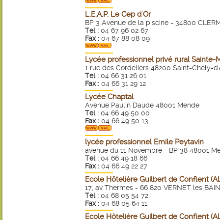
L.E.A.P. Le Cep d'Or
BP 3 Avenue de la piscine - 34800 CLE
Tel :
04 67 96 02 67
Fax :
04 67 88 08 09
Lycée professionnel privé rural Sainte-
1 rue des Cordeliers 48200 Saint-Chély-d
Tel :
04 66 31 26 01
Fax :
04 66 31 29 12
Lycée Chaptal
Avenue Paulin Daudé 48001 Mende
Tel :
04 66 49 50 00
Fax :
04 66 49 50 13
lycée professionnel Emile Peytavin
avenue du 11 Novembre - BP 38 48001 M
Tel :
04 66 49 18 66
Fax :
04 66 49 22 27
Ecole Hôtelière Guilbert de Conflent (
17, av Thermes - 66 820 VERNET les BAI
Tel :
04 68 05 54 72
Fax :
04 68 05 64 11
Ecole Hôtelière Guilbert de Conflent (