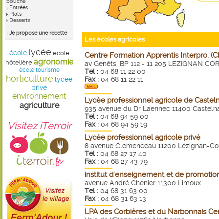
bouche
Entrées
Plats
Desserts
Je propose une recette
Les écoles agricoles
lycée
école
école
Centre Formation Apprentis Interpro. (C
agronomie
hôtelière
av Genêts, BP 112 - 11 205 LEZIGNAN CO
école tourisme
Tel :
04 68 11 22 00
horticulture
lycée
Fax :
04 68 11 22 11
privé
environnement
Lycée professionnel agricole de Castel
agriculture
935 avenue du Dr Laennec 11400 Casteln
Tel :
04 68 94 59 00
Visitez iTerroir
Fax :
04 68 94 59 19
Lycée professionnel agricole privé
8 avenue Clemenceau 11200 Lézignan-Co
Tel :
04 68 27 17 40
Fax :
04 68 27 43 79
institut d'enseignement et de promotion
avenue André Chénier 11300 Limoux
Tel :
04 68 31 63 00
Fax :
04 68 31 63 13
LPA des Corbières et du Narbonnais Ce