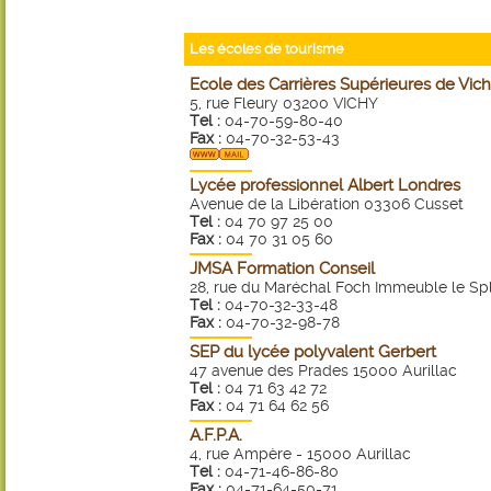
Les écoles de tourisme
Ecole des Carrières Supérieures de Vic
5, rue Fleury 03200 VICHY
Tel :
04-70-59-80-40
Fax :
04-70-32-53-43
Lycée professionnel Albert Londres
Avenue de la Libération 03306 Cusset
Tel :
04 70 97 25 00
Fax :
04 70 31 05 60
JMSA Formation Conseil
28, rue du Maréchal Foch Immeuble le Sp
Tel :
04-70-32-33-48
Fax :
04-70-32-98-78
SEP du lycée polyvalent Gerbert
47 avenue des Prades 15000 Aurillac
Tel :
04 71 63 42 72
Fax :
04 71 64 62 56
A.F.P.A.
4, rue Ampère - 15000 Aurillac
Tel :
04-71-46-86-80
Fax :
04-71-64-50-71