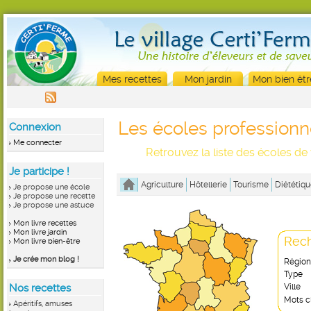
Mes recettes
Mon jardin
Mon bien êtr
Les écoles professionn
Connexion
Me connecter
Retrouvez la liste des écoles de
Je participe !
Agriculture
Hôtellerie
Tourisme
Diététiqu
Je propose une école
Je propose une recette
Je propose une astuce
Mon livre recettes
Mon livre jardin
Rech
Mon livre bien-être
Je crée mon blog !
Région
Type
Nos recettes
Ville
Mots c
Apéritifs, amuses