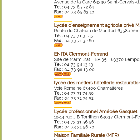
Avenue de la Gare 63390 Saint-Gervais-d
Tel :
04 73 85 72 84
Fax :
04 73 85 83 10
Lycée d'enseignement agricole privé M
Route du Château de Montfort 63580 Ver
Tel :
04 73 71 31 25
Fax :
04 73 71 32 60
ENITA Clermont-Ferrand
Site de Marmilhat - BP 35 - 63370 Lempd
Tel :
04 73 98 13 13
Fax :
04 73 98 13 00
lycée des métiers hôtellerie restauratio
Voie Romaine 63400 Chamalières
Tel :
04 73 31 74 50
Fax :
04 73 31 74 52
Lycée professionnel Amédée Gasquet
12-14 rue J B Torrilhon 63037 Clermont-F
Tel :
04 73 31 56 56
Fax :
04 73 31 56 70
Maison Familiale Rurale (MFR)