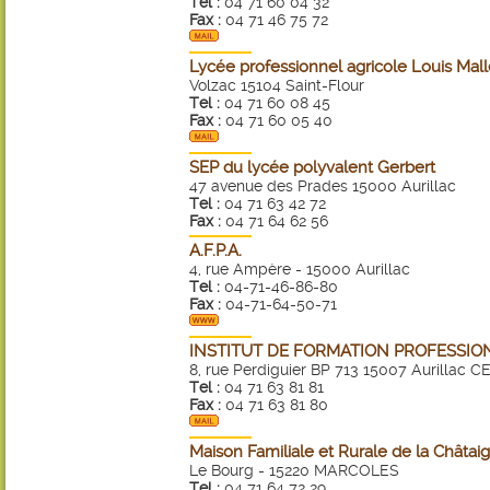
Tel :
04 71 60 04 32
Fax :
04 71 46 75 72
Lycée professionnel agricole Louis Mall
Volzac 15104 Saint-Flour
Tel :
04 71 60 08 45
Fax :
04 71 60 05 40
SEP du lycée polyvalent Gerbert
47 avenue des Prades 15000 Aurillac
Tel :
04 71 63 42 72
Fax :
04 71 64 62 56
A.F.P.A.
4, rue Ampère - 15000 Aurillac
Tel :
04-71-46-86-80
Fax :
04-71-64-50-71
INSTITUT DE FORMATION PROFESSIO
8, rue Perdiguier BP 713 15007 Aurillac 
Tel :
04 71 63 81 81
Fax :
04 71 63 81 80
Maison Familiale et Rurale de la Châtai
Le Bourg - 15220 MARCOLES
Tel :
04 71 64 72 29