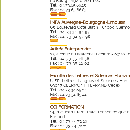
Le Bourg - 63210 Vernines
Tel :
04.73.65.66.15
Fax :
04.73.65.66.83
INFA Auvergne-Bourgogne-Limousin
65, Boulevard Côte Blatin - 63000 Clerm
Tel :
04-73-34-97-97
Fax :
04-73-34-97-98
Adlefa Entreprendre
22, avenue du Maréchal Leclerc - 63110 
Tel :
04-73-35-16-58
Fax :
04-73-35-12-02
Faculté des Lettres et Sciences Humaine
U.F.R. Lettres, Langues et Sciences Huma
63037 CLERMONT-FERRAND Cedex
Tel :
04.73.34.65.04
Fax :
04.73.34.65.44
CCI FORMATION
14, rue Jean Claret Parc Technologique 
Ferrand
Tel :
04 73 44 72 20
Fax :
04 73 44 72 21