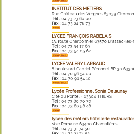
INSTITUT DES METIERS
Rue Château des Vergnes 63039 Clermon
Tel :
04 73 23 60 00
Fax :
04 73 24 78 73
LYCEE FRANÇOIS RABELAIS
13, route Charbonnier 63570 Brassac-les-
Tel :
04 73 54 17 69
Fax :
04 73 54 05 62
LYCEE VALERY LARBAUD
8 boulevard Gabriel Péronnet BP 30 633
Tel :
04 70 96 54 00
Fax :
04 70 96 54 10
Lycée Professionnel Sonia Delaunay
Cité du Pontel - 63304 THIERS
Tel :
04 73 80 70 70
Fax :
04 73 80 58 48
lycée des métiers hôtellerie restauratio
Voie Romaine 63400 Chamalières
Tel :
04 73 31 74 50
Fax :
04 73 31 74 52