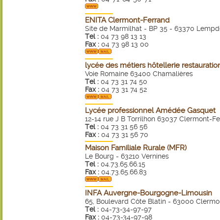
ENITA Clermont-Ferrand
Site de Marmilhat - BP 35 - 63370 Lempd
Tel :
04 73 98 13 13
Fax :
04 73 98 13 00
lycée des métiers hôtellerie restauratio
Voie Romaine 63400 Chamalières
Tel :
04 73 31 74 50
Fax :
04 73 31 74 52
Lycée professionnel Amédée Gasquet
12-14 rue J B Torrilhon 63037 Clermont-F
Tel :
04 73 31 56 56
Fax :
04 73 31 56 70
Maison Familiale Rurale (MFR)
Le Bourg - 63210 Vernines
Tel :
04.73.65.66.15
Fax :
04.73.65.66.83
INFA Auvergne-Bourgogne-Limousin
65, Boulevard Côte Blatin - 63000 Clerm
Tel :
04-73-34-97-97
Fax :
04-73-34-97-98