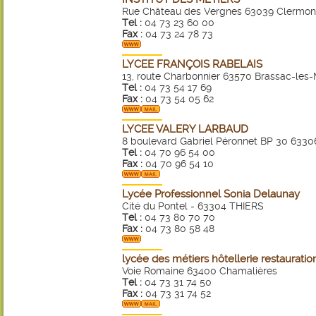
Rue Château des Vergnes 63039 Clermon
Tel :
04 73 23 60 00
Fax :
04 73 24 78 73
LYCEE FRANÇOIS RABELAIS
13, route Charbonnier 63570 Brassac-les-
Tel :
04 73 54 17 69
Fax :
04 73 54 05 62
LYCEE VALERY LARBAUD
8 boulevard Gabriel Péronnet BP 30 633
Tel :
04 70 96 54 00
Fax :
04 70 96 54 10
Lycée Professionnel Sonia Delaunay
Cité du Pontel - 63304 THIERS
Tel :
04 73 80 70 70
Fax :
04 73 80 58 48
lycée des métiers hôtellerie restauratio
Voie Romaine 63400 Chamalières
Tel :
04 73 31 74 50
Fax :
04 73 31 74 52