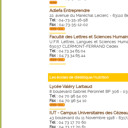
Adlefa Entreprendre
22, avenue du Maréchal Leclerc - 63110 
Tel :
04-73-35-16-58
Fax :
04-73-35-12-02
Faculté des Lettres et Sciences Humaine
U.F.R. Lettres, Langues et Sciences Huma
63037 CLERMONT-FERRAND Cedex
Tel :
04.73.34.65.04
Fax :
04.73.34.65.44
Les écoles de diététique/nutrition
Lycée Valéry Larbaud
8 boulevard Gabriel Péronnet BP 306 -
Tel :
04 70 96 54 00
Fax :
04 70 96 54 10
IUT - Campus Universitaires des Cézea
43 boulevard du 11 Novembre 1918 - 63
Tel :
04 73 17 70 60
Fax :
04 73 17 70 61