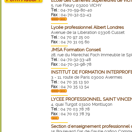
Ecole des Carrières Supérieures de Vic
5, rue Fleury 03200 VICHY
Tel :
04-70-59-80-40
Fax :
04-70-32-53-43
Lycée professionnel Albert Londres
Avenue de la Libération 03306 Cusset
Tel :
04 70 97 25 00
Fax :
04 70 31 05 60
JMSA Formation Conseil
28, rue du Maréchal Foch Immeuble le Sp
Tel :
04-70-32-33-48
Fax :
04-70-32-98-78
INSTITUT DE FORMATION INTERPROF
3 - 11, route de Paris 03000 Avermes
Tel :
04 70 35 13 50
Fax :
04 70 35 13 54
LYCEE PROFESSIONNEL SAINT VINCE
4, quai Turgot 03100 Montluçon
Tel :
04 70 03 78 78
Fax :
04 70 03 78 79
Section d'enseignement professionnel 
15 Boulevard Gal de Gaulle 03600 Comm