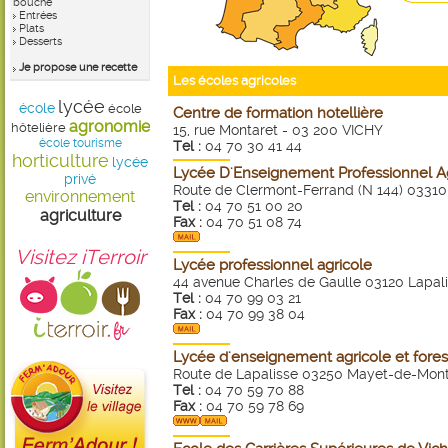
bouche
Entrées
Plats
Desserts
Je propose une recette
Les écoles agricoles
lycée
école
école
Centre de formation hotellière
agronomie
hôtelière
15, rue Montaret - 03 200 VICHY
école tourisme
Tel :
04 70 30 41 44
horticulture
lycée
Lycée D'Enseignement Professionnel A
privé
Route de Clermont-Ferrand (N 144) 03310
environnement
Tel :
04 70 51 00 20
agriculture
Fax :
04 70 51 08 74
Visitez iTerroir
Lycée professionnel agricole
44 avenue Charles de Gaulle 03120 Lapal
Tel :
04 70 99 03 21
Fax :
04 70 99 38 04
Lycée d'enseignement agricole et forest
Route de Lapalisse 03250 Mayet-de-Mont
Tel :
04 70 59 70 88
Fax :
04 70 59 78 69