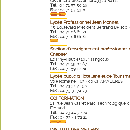
CFA Interprofessionnel 43370 Bains
Tel :
04 71 57 50 26
Fax :
04 71 57 53 0
Lycée Professionnel Jean Monnet
45, Boulevard Président Bertrand BP 100
Tel :
04 71 06 61 71
Fax :
04 71 06 61 81
Section d'enseignement professionnel
Chabrier
Le Piny-Haut 43201 Yssingeaux
Tel :
04 71 59 02 87
Fax :
04 71 59 12 24
Lycée public d'Hôtellerie et de Tourism
Voie Romaine - 63 400 CHAMALIERES
Tel :
04 73 31 74 50
Fax :
04 73 31 74 73
CCI FORMATION
14, rue Jean Claret Parc Technologique 
Ferrand
Tel :
04 73 44 72 20
Fax :
04 73 44 72 21
INSTITUT DES METIERS