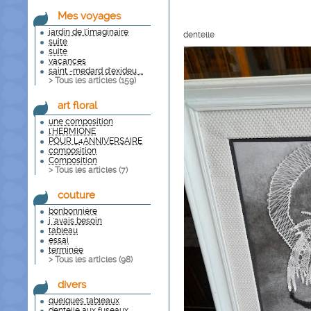
Mes voyages
jardin de l'imaginaire
dentelle
suite
suite
vacances
saint -medard d'exideu ...
> Tous les articles (
159
)
art floral
une composition
l'HERMIONE
POUR L4ANNIVERSAIRE
composition
Composition
> Tous les articles (
7
)
couture
bonbonniére
j 'avais besoin
tableau
essai
terminée
> Tous les articles (
98
)
divers
quelques tableaux
dentelle aux fuseaux