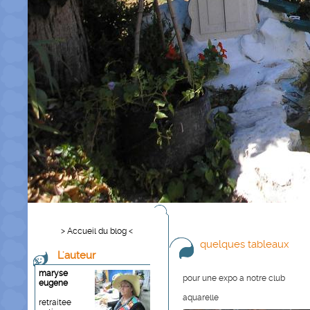
> Accueil du blog <
quelques tableaux
L'auteur
maryse
pour une expo a notre club
eugene
aquarelle
retraitee