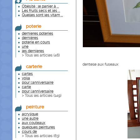
Obésité : le panier à ...
Les fruits secs et les ...
Quelles sont les vitam ...
poterie
dernieres poteries
derniéres
poterie en cours
une
les dernieres
> Tous les articles (
46
)
dentelle aux fuseaux
carterie
cartes
voila
pour l'anniversaire
carte
pour l'anniversaire
> Tous les articles (
149
)
peinture
acrylique
une autre
aux couteaux
quelques peintures
cours de
> Tous les articles (
63
)