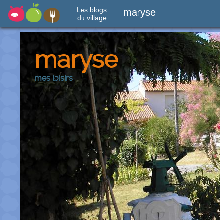
Les blogs
maryse
du village
maryse
mes loisirs