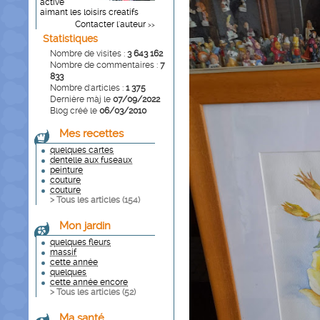
active
aimant les loisirs creatifs
Contacter l'auteur
>>
Statistiques
Nombre de visites :
3 643 162
Nombre de commentaires :
7
833
Nombre d'articles :
1 375
Dernière màj le
07/09/2022
Blog créé le
06/03/2010
Mes recettes
quelques cartes
dentelle aux fuseaux
peinture
couture
couture
> Tous les articles (
154
)
Mon jardin
quelques fleurs
massif
cette année
quelques
cette année encore
> Tous les articles (
52
)
Ma santé