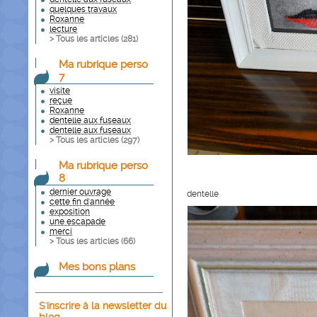
quelques travaux
Roxanne
lecture
> Tous les articles (
281
)
Ma rubrique perso
7
visite
reçue
Roxanne
dentelle aux fuseaux
dentelle aux fuseaux
> Tous les articles (
297
)
Ma rubrique perso
8
dernier ouvrage
dentelle
cette fin d'année
exposition
une escapade
merci
> Tous les articles (
66
)
Mes bons plans
S'inscrire à la newsletter du