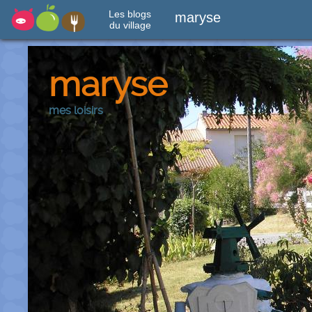
Les blogs
maryse
du village
maryse
mes loisirs