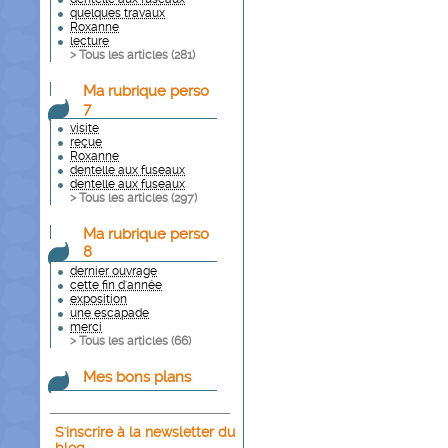
quelques travaux
Roxanne
lecture
> Tous les articles (
281
)
Ma rubrique perso
7
visite
reçue
Roxanne
dentelle aux fuseaux
dentelle aux fuseaux
> Tous les articles (
297
)
Ma rubrique perso
8
dernier ouvrage
cette fin d'année
exposition
une escapade
merci
> Tous les articles (
66
)
Mes bons plans
S'inscrire à la newsletter du