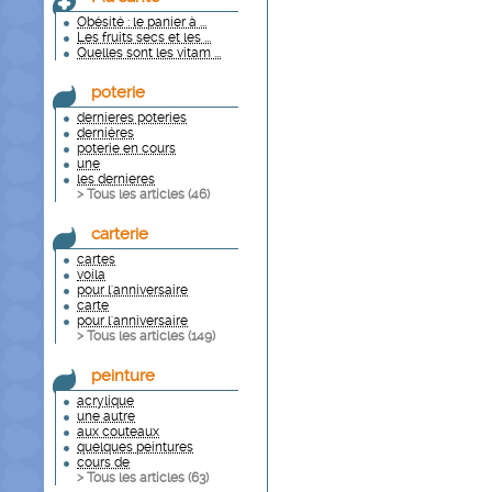
Obésité : le panier à ...
Les fruits secs et les ...
Quelles sont les vitam ...
poterie
dernieres poteries
derniéres
poterie en cours
une
les dernieres
> Tous les articles (
46
)
carterie
cartes
voila
pour l'anniversaire
carte
pour l'anniversaire
> Tous les articles (
149
)
peinture
acrylique
une autre
aux couteaux
quelques peintures
cours de
> Tous les articles (
63
)