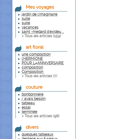
Mes voyages
jardin de l'imaginaire
suite
suite
vacances
saint -medard d'exideu ...
> Tous les articles (
159
)
art floral
une composition
l'HERMIONE
POUR L4ANNIVERSAIRE
composition
Composition
> Tous les articles (
7
)
couture
bonbonniére
j 'avais besoin
tableau
essai
terminée
> Tous les articles (
98
)
divers
quelques tableaux
dentelle aux fuseaux