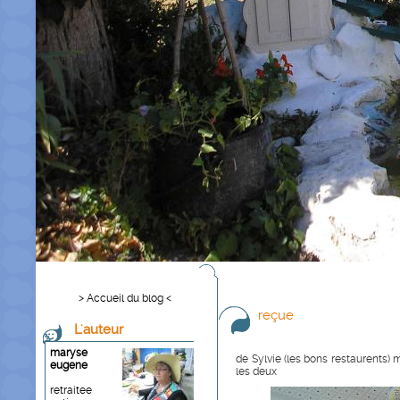
> Accueil du blog <
reçue
L'auteur
maryse
de Sylvie (les bons restaurents) 
eugene
les deux
retraitee