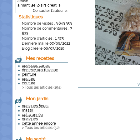
active
aimant les loisirs creatifs
Contacter l'auteur
>>
Statistiques
Nombre de visites :
3 643 353
Nombre de commentaires :
7
833
Nombre d'articles :
1 375
Dernière màj le
07/09/2022
Blog créé le
06/03/2010
Mes recettes
quelques cartes
dentelle aux fuseaux
peinture
couture
couture
V
> Tous les articles (
154
)
Mon jardin
quelques fleurs
massif
cette année
quelques
cette année encore
> Tous les articles (
52
)
Ma santé