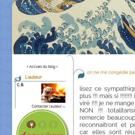
> Accueil du blog <
on ne me congédie pas ..
L'auteur
C. B.
lisez ce sympathiqu
plus !!! mais si !!!!!!!!
viré !!!! je ne mang
Contacter l'auteur
>>
NON !!! totalitari
remercie beaucoup.
reconnaitront et 
car elles sont réu