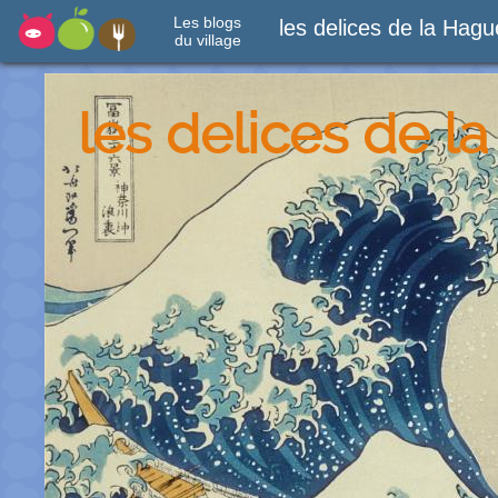
Les blogs
les delices de la Hagu
du village
les delices de l