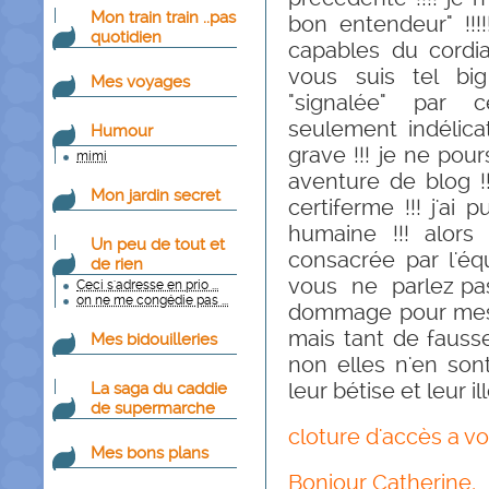
Mon train train ..pas
bon entendeur" !!!
quotidien
capables du cordia
vous suis tel bi
Mes voyages
"signalée" par
seulement indélica
Humour
grave !!! je ne pour
mimi
aventure de blog !!
Mon jardin secret
certiferme !!! j'ai 
humaine !!! alor
Un peu de tout et
consacrée par l'éq
de rien
vous ne parlez pas v
Ceci s'adresse en prio ...
on ne me congédie pas ...
dommage pour mes vra
mais tant de fausses
Mes bidouilleries
non elles n'en son
leur bétise et leur il
La saga du caddie
de supermarche
cloture d'accès a vot
Mes bons plans
Bonjour Catherine,