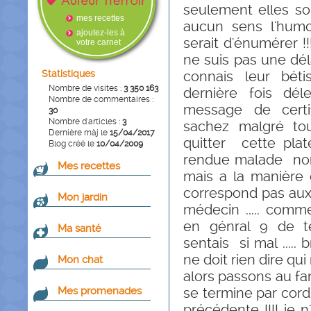
seulement elles son
mes recettes
aucun sens l'humou
ajoutez-les à
serait d'énumérer !!
votre carnet
ne suis pas une déla
Statistiques
connais leur bétis
Nombre de visites :
3 350 163
dernière fois dél
Nombre de commentaires :
message de certife
30
Nombre d'articles :
3
sachez malgré to
Dernière màj le
15/04/2017
quitter cette pl
Blog créé le
10/04/2009
rendue malade non 
Mes recettes
mais a la manière 
correspond pas aux n
Mon jardin
médecin ..... comme
en génral 9 de te
Ma santé
sentais si mal ..... b
ne doit rien dire qui 
Mon chat
alors passons au fa
Mes promenades
se termine par cordi
précédente !!!! je 