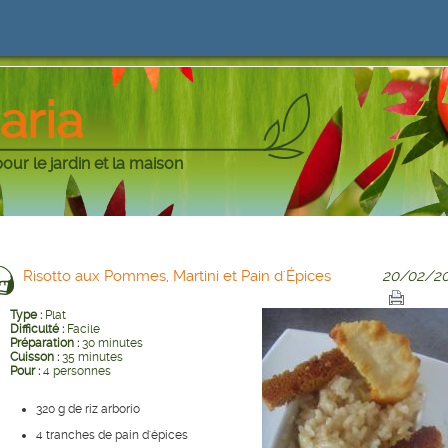
aria
pour le jardin et la maison
Risotto aux Pommes, Martini et Pain d'Épices
20/02/20
Type :
Plat
Difficulté :
Facile
Préparation :
30 minutes
Cuisson :
35 minutes
Pour :
4 personnes
320 g de riz arborio
4 tranches de pain d'épices