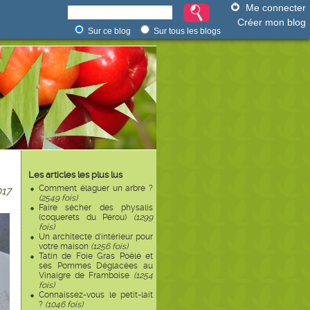
Me connecter
Créer mon blog
Sur ce blog
Sur tous les blogs
Les articles les plus lus
Comment élaguer un arbre ?
17
(2549 fois)
Faire sécher des physalis
(coquerets du Pérou)
(1299
fois)
Un architecte d'intérieur pour
votre maison
(1256 fois)
Tatin de Foie Gras Poêlé et
ses Pommes Déglacées au
Vinaigre de Framboise
(1254
fois)
Connaissez-vous le petit-lait
?
(1046 fois)