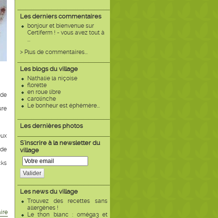
Les derniers commentaires
bonjour et bienvenue sur
Certiferm ! - vous avez tout à
...
> Plus de commentaires...
Les blogs du village
Nathalie la niçoise
florette
en roue libre
 de
carolinche
Le bonheur est éphémère...
ure
Les dernières photos
eux
S'inscrire à la newsletter du
 de
village
cks
Valider
Les news du village
Trouvez des recettes sans
allergènes !
ire
Le thon blanc : oméga3 et