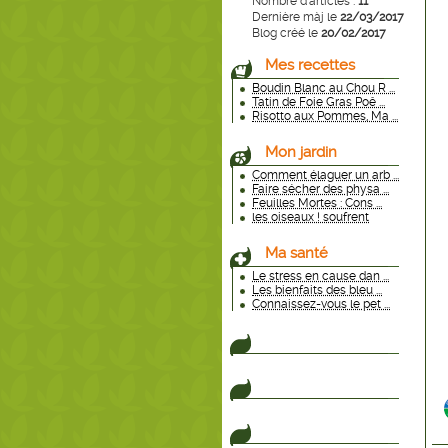
Nombre d'articles :
11
Dernière màj le
22/03/2017
Blog créé le
20/02/2017
Mes recettes
Boudin Blanc au Chou R ...
Tatin de Foie Gras Poê ...
Risotto aux Pommes, Ma ...
Mon jardin
Comment élaguer un arb ...
Faire sécher des physa ...
Feuilles Mortes : Cons ...
les oiseaux ! soufrent
Ma santé
Le stress en cause dan ...
Les bienfaits des bleu ...
Connaissez-vous le pet ...