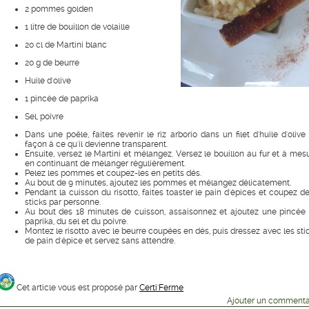
2 pommes golden
1 litre de bouillon de volaille
20 cl de Martini blanc
20 g de beurre
Huile d'olive
1 pincée de paprika
Sel, poivre
Dans une poêle, faites revenir le riz arborio dans un filet d'huile d'olive
façon à ce qu'il devienne transparent.
Ensuite, versez le Martini et mélangez. Versez le bouillon au fur et à mes
en continuant de mélanger régulièrement.
Pelez les pommes et coupez-les en petits dés.
Au bout de 9 minutes, ajoutez les pommes et mélangez délicatement.
Pendant la cuisson du risotto, faites toaster le pain d'épices et coupez d
sticks par personne.
Au bout des 18 minutes de cuisson, assaisonnez et ajoutez une pincée
paprika, du sel et du poivre.
Montez le risotto avec le beurre coupées en dés, puis dressez avec les sti
de pain d'épice et servez sans attendre.
Cet article vous est proposé par
Certi'Ferme
Ajouter un commenta