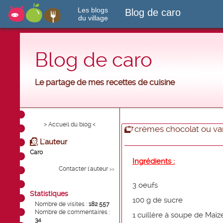
Les blogs
Blog de caro
du village
Blog de caro
Le partage de mes recettes de cuisine
> Accueil du blog <
crèmes chocolat ou va
L'auteur
Caro
Ingrédients :
Contacter l'auteur
>>
3 oeufs
Statistiques
100 g de sucre
Nombre de visites :
182 557
Nombre de commentaires :
1 cuillère à soupe de Maïz
34