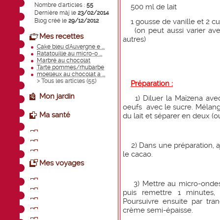
Nombre d'articles :
55
500 ml de lait
Dernière màj le
23/02/2014
Blog créé le
29/12/2012
1 gousse de vanille et 2 cui
(on peut aussi varier avec
Mes recettes
autres)
Cake bleu d'Auvergne e ...
Ratatouille au micro-o ...
Marbré au chocolat
Tarte pommes/rhubarbe
moelleux au chocolat a ...
> Tous les articles (
55
)
Préparation :
Mon jardin
1) Diluer la Maïzena avec 1
oeufs avec le sucre. Mélange
Ma santé
du lait et séparer en deux (
2) Dans une préparation, ajo
le cacao.
Mes voyages
3) Mettre au micro-ondes 
puis remettre 1 minutes,
Poursuivre ensuite par tr
crème semi-épaisse.