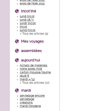
expo de Noël 2012
expo de Noël 2012
tricot'thé
lundi tricot
lundi 18/3
lundi! tricot!
tricot
lunid/tricot
> Tous les articles (
9
)
Mes voyages
assemblées
aujourd'hui
Achats de matériels
notre aprés midi
carton mousse/plume
jeudi 6
mardi 4/12
> Tous les articles (
10
)
mardi
servietage encore
servietage
créations
mardi/broderie