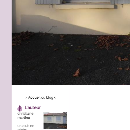
> Accueil du blog <
L'auteur
christiane
martine
un club de