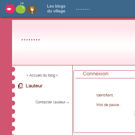
Les blogs
........
du village
........
Connexion
> Accueil du blog <
L'auteur
Identifiant :
Contacter l'auteur
>>
Mot de passe :