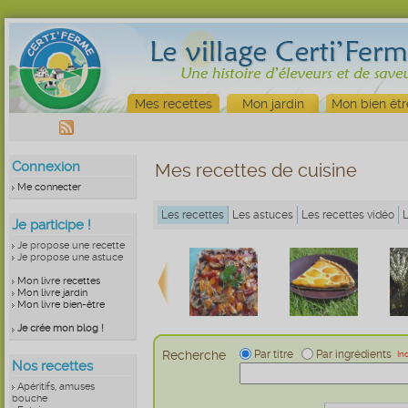
Mes recettes
Mon jardin
Mon bien êtr
Connexion
Mes recettes de cuisine
Me connecter
Les recettes
Les astuces
Les recettes vidéo
Je participe !
Je propose une recette
Je propose une astuce
Mon livre recettes
Mon livre jardin
Mon livre bien-être
Je crée mon blog !
Recherche
Par titre
Par ingrédients
In
Nos recettes
Apéritifs, amuses
bouche