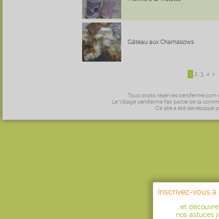
Gâteau aux Chamallows
1
2
3
4
>
Tous droits réservés certiferme.com
Le Village certiferme fait partie de la comm
Ce site a été développé 
Inscrivez-vous à 
...et découvr
nos astuces ja