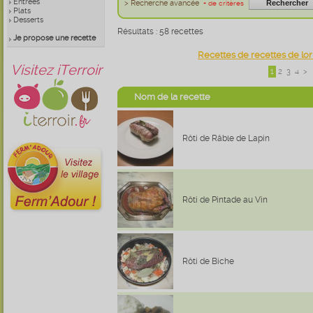
Entrées
> Recherche avancée
+ de critères
Plats
Desserts
Résultats : 58 recettes
Je propose une recette
Recettes de recettes de lor
Visitez iTerroir
1
2
3
4
>
Nom de la recette
Rôti de Râble de Lapin
Rôti de Pintade au Vin
Rôti de Biche