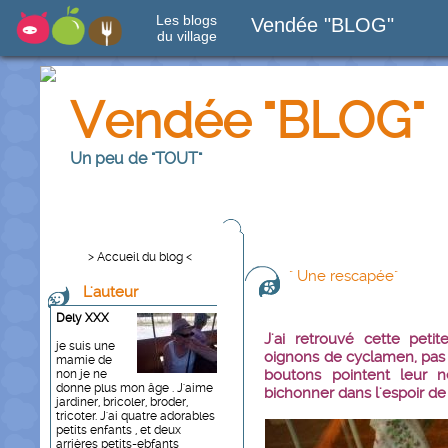
Les blogs
Vendée "BLOG"
du village
Vendée "BLOG"
Un peu de "TOUT"
> Accueil du blog <
" Une rescapée"
L'auteur
Dely XXX
J'ai retrouvé cette petit
je suis une
oignons de cyclamen, pas 
mamie de
boutons pointent leur ne
non je ne
donne plus mon âge . J'aime
bichonner dans l'espoir de v
jardiner, bricoler, broder,
tricoter. J'ai quatre adorables
petits enfants , et deux
arrières petits-ebfants