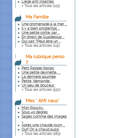
Liege anti insectes
> Tous les articles (
123
)
Ma Famille
Une promenade à la mer ...
Il y a bien longtemps ...
Une petite sortie, par ...
En direct de Guadeloup ...
Qui sait ?Peut être un ...
> Tous les articles (
115
)
Ma rubrique perso
7
Petit Rappel (blogs)
Une petite devinette.. ...
La dernière allumée
Petite "demande "
Un peu de douceur..
> Tous les articles (
551
)
Mes " AMI naux"
Mon Roucky..
Sous 40 degres
Sages comme des images
...
Après une chaude journ ...
Ouf! On a chaud aussi
> Tous les articles (
283
)