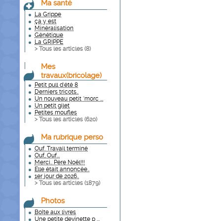
Ma santé
La Grippe
ça y est
Minéralisation
Génétique
La GRIPPE
> Tous les articles (
8
)
Mes
travaux(bricolage)
Petit pull d'été 8
Derniers tricots..
Un nouveau petit "morc ...
Un petit gilet
Petites moufles
> Tous les articles (
620
)
Ma rubrique perso
Ouf. Travail terminé
Ouf, Ouf...
Merci.. Père Noël!!!
Elle était annoncée..
1er jour de 2026..
> Tous les articles (
1879
)
Photos
Boîte aux livres
Une petite devinette p ...