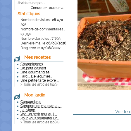
.J'habite une petit...
Contacter l'auteur
>>
Statistiques
Nombre de visites :
28 470
305
Nombre de commentaires :
27 750
Nombre d'articles :
7 793
Dernière màj le
06/08/2026
Blog créé le
07/08/2007
Mes recettes
Champignons
Un petit dessert
Une gourmandise.
Farci... De légumes..
Une petite tarte expre ...
> Tous les articles (
919
)
Mon jardin
Concombres
Contente de ma plantat ...
La "vigne"
Voir
le
WA, un petit tour au j ...
Pour vous souhaiter un ...
> Tous les articles (
1084
)