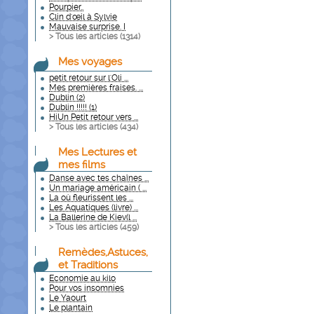
Pourpier..
Clin d'œil à Sylvie
Mauvaise surprise. I
> Tous les articles (
1314
)
Mes voyages
petit retour sur l'Oli ...
Mes premières fraises. ...
Dublin (2)
Dublin !!!!! (1)
HiUn Petit retour vers ...
> Tous les articles (
434
)
Mes Lectures et
mes films
Danse avec tes chaînes ...
Un mariage américain ( ...
La où fleurissent les ...
Les Aquatiques (livre) ...
La Ballerine de Kiev(l ...
> Tous les articles (
459
)
Remèdes,Astuces,
et Traditions
Economie au kilo
Pour vos insomnies
Le Yaourt
Le plantain