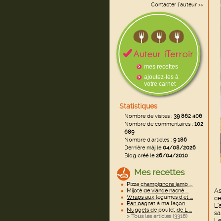
Contacter l'auteur
>>
mes recettes
ajoutez-les à
votre carnet
Statistiques
Nombre de visites :
39 862 406
Nombre de commentaires :
102
689
Nombre d'articles :
9 186
Dernière màj le
04/08/2026
Blog créé le
26/04/2010
Mes recettes
Pizza champignons jamb ...
As
Mijoté de viande haché ...
Wraps aux légumes d'ét ...
ce
Pan bagnat à ma façon
L'
Nuggets de poulet de L ...
sa
> Tous les articles (
3316
)
Le