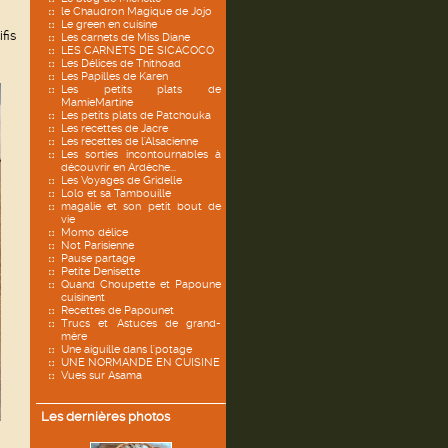
le Chaudron Magique de Jojo
Le green en cuisine
fis
Les carnets de Miss Diane
LES CARNETS DE SICACOCO
Les Délices de Thithoad
Les Papilles de Karen
Les petits plats de
MamieMartine
Les petits plats de Patchouka
Les recettes de Jacre
Les recettes de l'Alsacienne
Les sorties incontournables à
découvrir en Ardèche...
Les Voyages de Gridelle
Lolo et sa Tambouille
magalie et son petit bout de
vie
Momo délice
Not Parisienne
Pause partage
Petite Denisette
Quand Choupette et Papoune
cuisinent
Recettes de Papounet
Trucs et Astuces de grand-
mère
Une aiguille dans l'potage
UNE NORMANDE EN CUISINE
Vues sur Asama
Les dernières photos