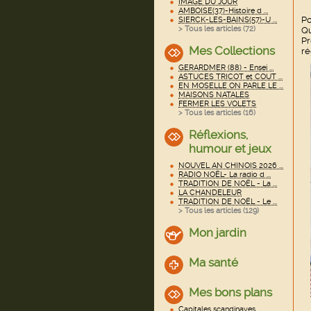
IMAGE DU JOUR
AMBOISE(37)-Histoire d ...
Po
SIERCK-LES-BAINS(57)-U ...
> Tous les articles (
72
)
Qu
P
Mes Collections
ré
GERARDMER (88) - Ensei ...
ASTUCES TRICOT et COUT ...
EN MOSELLE ON PARLE LE ...
MAISONS NATALES
FERMER LES VOLETS
> Tous les articles (
16
)
Réflexions,
humour et jeux
NOUVEL AN CHINOIS 2026 ...
RADIO NOËL- La radio d ...
TRADITION DE NOËL - La ...
LA CHANDELEUR
TRADITION DE NOËL - Le ...
> Tous les articles (
129
)
Mon jardin
Ma santé
Mes bons plans
Capitales scandinaves ...