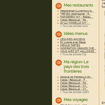
J'
Mes restaurants
fu
Hesperange (Luxembourg ...
TRÈVES (Allemagne) - R ...
MANDEREN (57) - Restau ...
Celles (Belgique) - Re ...
AY-sur-MOSELLE (57) - ...
> Tous les articles (
420
)
Idées menus
LÉGUMES ANCIENS
En cuisine avec Régal
MENUS TARTES
INSPIRATION GRANDS CHE ...
VOUS AVEZ DIT HALLOWEE ...
> Tous les articles (
73
)
Ma région-Le
pays des trois
frontières
Abbaye de Maredous (An ...
Celles ( Belgique) - P ...
Celles (Belgique) - Pe ...
Celles (Belgique) - Ch ...
Celles (Belgique) - Ch ...
> Tous les articles (
1387
)
Mes voyages
En