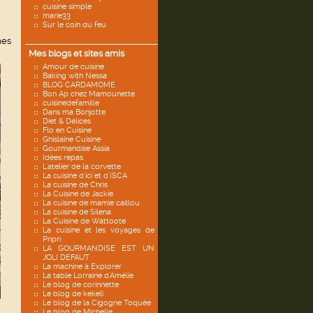
cuisine simple
marie33
Sur le coin du feu
mes
Mes blogs et sites amis
Amour de cuisine
Baking with Nessa
BLOG CARDAMOME
Bon Ap chez Mamounette
cuisinedefamille
Dans ma Bonjotte
Diet & Délices
Flo en Cuisine
Ghislaine Cuisine
Gourmandise Assia
Idées repas
L'atelier de la corvette
La cuisine d'ici et d'ISCA
La cuisine de Chris
La Cuisine de Jackie
La cuisine de mamie caillou
La cuisine de Silena
La Cuisine de Wattoote
La cuisine et les voyages de
Pripri
LA GOURMANDISE EST UN
JOLI DEFAUT
La machine à Explorer
La table Lorraine d'Amélie
Le blog de corinnette
Le blog de kekeli
Le blog de la Cigogne Toquée
Le blog de Michelle