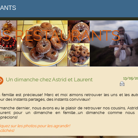
RANTS
NS RESTAURANTS
Un dimanche chez Astrid et Laurent
13/05/2
 famille est précieuse! Marc et moi aimons retrouver les uns et les aut
ur des instants partagés, des instants conviviaux!
manche dernier, nous avons eu le plaisir de retrouver nos cousins, Astrid
aurent pour un dimanche en famille....un dimanche comme nous 
précions!
iquez sur les photos pour les agrandir!
 clichés)