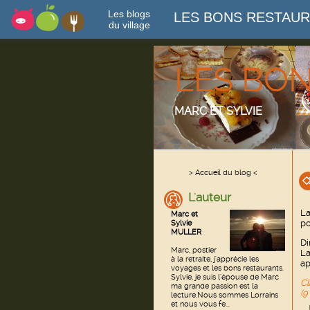
Les blogs
LES BONS RESTAU
du village
LES BO
MARC ET SYLVIE
> Accueil du blog <
L'auteur
La
Marc et
po
Sylvie
MULLER
Di
Marc, postier
L
à la retraite, j'apprécie les
ap
voyages et les bons restaurants.
Sylvie, je suis l'épouse de Marc
Cl
ma grande passion est la
(9
lecture.Nous sommes Lorrains
et nous vous fe...