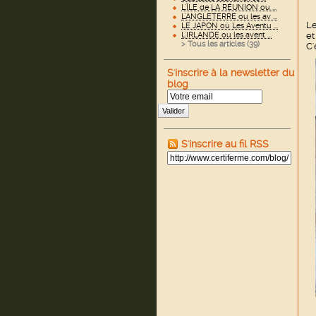
L'ÎLE de LA RÉUNION ou ...
L'ANGLETERRE ou les av ...
Le
LE JAPON où Les Aventu ...
L'IRLANDE ou les avent ...
et
> Tous les articles (
39
)
C'
S'inscrire à la newsletter du
blog
Valider
S'inscrire au fil RSS