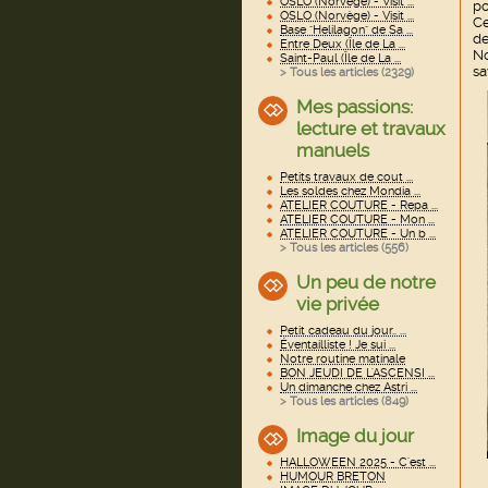
OSLO (Norvège) - Visit ...
po
OSLO (Norvège) - Visit ...
Ce
Base "Helilagon" de Sa ...
de
Entre Deux (Île de La ...
No
Saint-Paul (Île de La ...
sa
> Tous les articles (
2329
)
Mes passions:
lecture et travaux
manuels
Petits travaux de cout ...
Les soldes chez Mondia ...
ATELIER COUTURE - Repa ...
ATELIER COUTURE - Mon ...
ATELIER COUTURE - Un b ...
> Tous les articles (
556
)
Un peu de notre
vie privée
Petit cadeau du jour.. ...
Éventailliste ! Je sui ...
Notre routine matinale
BON JEUDI DE L'ASCENSI ...
Un dimanche chez Astri ...
> Tous les articles (
849
)
Image du jour
HALLOWEEN 2025 - C'est ...
HUMOUR BRETON