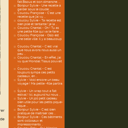
fait.Bisous et bon dimanche. ...
Bonjour Sylvie - Une recette à
garder sous le coude; ...
Coucou Françoise - C’est une
recette que j’ai vu ...
coucou Sylvie - Ta recette est
bien jolie et tentante ! je la ...
Coucou Chantal - Oh ! Tu as
une petite fille qui va te faire ...
Coucou Françoise - Oslo est
une belle ville. Il y a beaucoup
...
Coucou Chantal - C'est vrai
que nous avons nous aussi un
peu ...
Coucou Chantal - En effet, j'ai
vu que Mondial Tissus pouvait
...
Coucou Chantal - C'est
toujours sympa ces petits
cadeaux, en ...
Sylvie - Voici encore un beau
voyage ! Ma petite -fille partira
...
Sylvie - Un wrap tout a fait
estival ! Ici, aujourd'hui nous ...
Sylvie - Un joli petit cadeau
bien utile pour les petits pique-
nique ...
Bonjour Sylvie - C'est bien
rer
pratique de maîtriser ces ...
Bonjour Sylvie - Ces bâtiments
 de
sont collosaux et
impressionnants ...