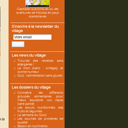
Capitales scandinaves ou les
aventures de Nicolas en pays
scandinaves
S'inscrire à la newsletter du
village
Valider
Les news du village
Trouvez des recettes sans
allergènes !
Le thon blanc : oméga3 et
bonne humeur
Quiz : l'alimentation sans gluten
Les dossiers du village
Connaître les différents
groupes alimentaires pour
mieux équilibrer vos repas
(1ère partie)
Les atouts nutritionnels des
fruits et légumes
La semaine du Goût
 la
Les sources de protéines de
qualité
Besoin en nutriments