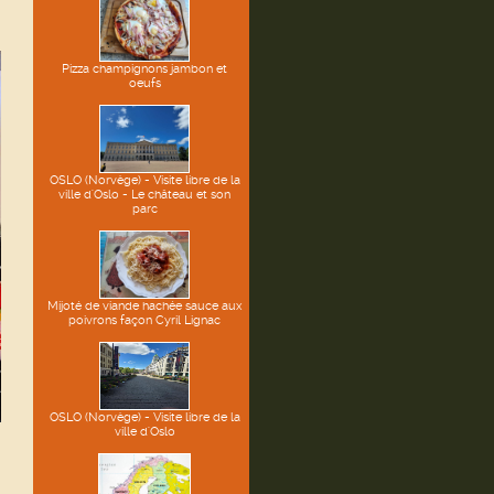
Pizza champignons jambon et
oeufs
OSLO (Norvège) - Visite libre de la
ville d'Oslo - Le château et son
parc
Mijoté de viande hachée sauce aux
poivrons façon Cyril Lignac
OSLO (Norvège) - Visite libre de la
ville d'Oslo