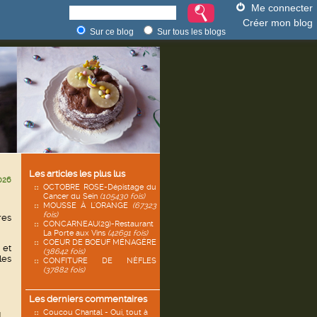
Me connecter
Créer mon blog
Sur ce blog
Sur tous les blogs
Les articles les plus lus
026
OCTOBRE ROSE-Dépistage du
Cancer du Sein
(105430 fois)
MOUSSE À L'ORANGE
(67323
fois)
res
CONCARNEAU(29)-Restaurant
La Porte aux Vins
(42691 fois)
COEUR DE BOEUF MÉNAGÈRE
 et
(38642 fois)
les
CONFITURE DE NÈFLES
(37882 fois)
Les derniers commentaires
Coucou Chantal - Oui, tout à