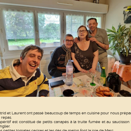
trid et Laurent ont passé beaucoup de temps en cuisine pour nous prépa
 repas.
apéritif est constitué de petits canapés à la truite fumée et au saucisson
nglier.
s petites tomates cerises et les dés de melon font la joie de Marc.