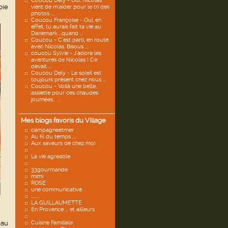
Coucou Dely - Oui, Nicolas
oie
vient de m'aider pour le tri des
photos ...
Coucou Françoise - Oui, en
effet, tu aurais fait ta vie au
Danemark....quand ...
Coucou - C'est parti, en route
avec Nicolas. Bisous ...
coucou Sylvie - J'adore les
aventures de Nicolas ! Ce
devait ...
Coucou Dely - Le soleil est
toujours présent chez nous ...
Coucou - Voilà une belle,
assiette pour ces chaudes
journées.. ...
Mes blogs favoris du Village
campagneetmer
Au fil du temps ....
Aux saveurs de chez moi
La vie agreable
33gourmande
mimi
ROSE
une communicative
........
LA GUILLAUMETTE
En Provence ... et ailleurs
 au
Cuisine Familiale