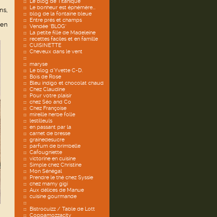
Le blog de Titanique
Le bonheur est éphémère...
ns,
blog de la fontaine bleue
Entre prés et champs
ien
Vendée "BLOG"
La petite fille de Madeleine
recettes faciles et en famille
CUISINETTE
Cheveux dans le vent
maryse
Le blog d'Yvette C-D.
Bois de Rose
Bleu indigo et chocolat chaud
Chez Claudine
Pour votre plaisir
chez Séo and Co
Chez Françoise
mireille herbe folle
lestilleuls
en passant par la
carnet de bresse
grainedesucre
parfum de brimbelle
Cafougniette
victorine en cuisine
Simple chez Christine
Mon Sénégal
Prendre le thé chez Syssie
chez mamy gigi
Aux délices de Manue
cuisine gourmande
Bistrocuizz / Table de Lott
Coppamozzacity